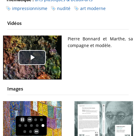
impressionnisme
nudité
art moderne
Vidéos
Pierre Bonnard et Marthe, sa
compagne et modèle.
Play
Video
Images