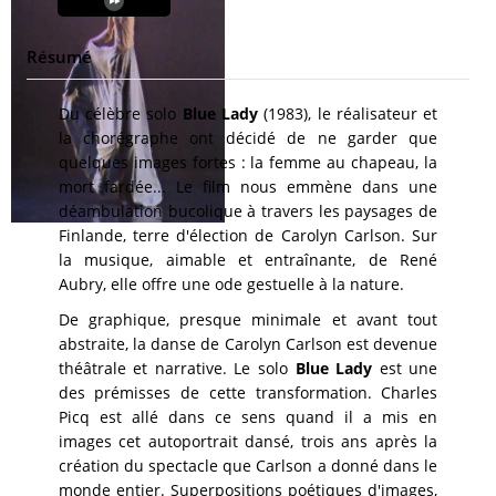
Résumé
Du célèbre solo
Blue Lady
(1983), le réalisateur et
la chorégraphe ont décidé de ne garder que
quelques images fortes : la femme au chapeau, la
mort fardée... Le film nous emmène dans une
déambulation bucolique à travers les paysages de
Finlande, terre d'élection de Carolyn Carlson. Sur
la musique, aimable et entraînante, de René
Aubry, elle offre une ode gestuelle à la nature.
De graphique, presque minimale et avant tout
abstraite, la danse de Carolyn Carlson est devenue
théâtrale et narrative. Le solo
Blue Lady
est une
des prémisses de cette transformation. Charles
Picq est allé dans ce sens quand il a mis en
images cet autoportrait dansé, trois ans après la
création du spectacle que Carlson a donné dans le
monde entier. Superpositions poétiques d'images,