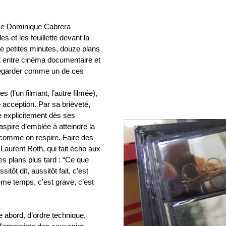
ice Dominique Cabrera
 et les feuillette devant la
e petites minutes, douze plans
nt entre cinéma documentaire et
egarder comme un de ces
 (l’un filmant, l’autre filmée),
e acception. Par sa brièveté,
ée explicitement dès ses
aspire d’emblée à atteindre la
s comme on respire. Faire des
aurent Roth, qui fait écho aux
s plans plus tard : “Ce que
itôt dit, aussitôt fait, c’est
ême temps, c’est grave, c’est
e abord, d’ordre technique,