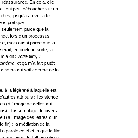
e réassurance. En cela, elle
nel, qui peut déboucher sur un
nthes, jusqu'à arriver à les
 et pratique
s seulement parce que la
onde, lors d’un processus
le, mais aussi parce que la
serait, en quelque sorte, la
m'a dit :
votre film, il
 cinéma
, et ça m'a fait plutôt
 du cinéma qui soit comme de la
, à la légèreté à laquelle est
'autres attributs : l'existence
les (à l'image de celles qui
tos
) ; l'assemblage de divers
jeu (à l'image des lettres d’un
 fin) ; la médiation de la
La parole en effet irrigue le film
commentaires de l'album photos