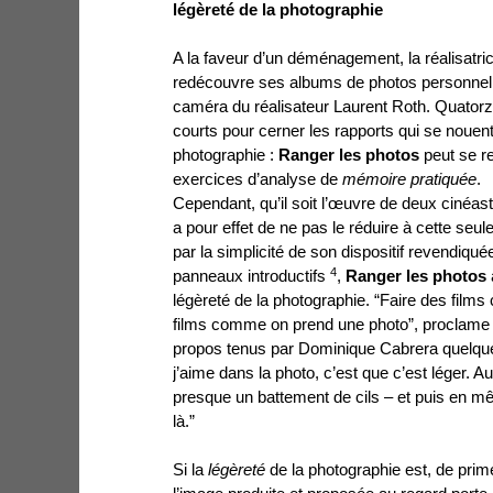
légèreté de la photographie
A la faveur d’un déménagement, la réalisatr
redécouvre ses albums de photos personnelles
caméra du réalisateur Laurent Roth. Quatorz
courts pour cerner les rapports qui se noue
photographie :
Ranger les photos
peut se r
exercices d’analyse de
mémoire pratiquée
.
Cependant, qu’il soit l’œuvre de deux cinéastes
a pour effet de ne pas le réduire à cette seul
par la simplicité de son dispositif revendiqu
4
panneaux introductifs
,
Ranger les photos
légèreté de la photographie. “Faire des film
films comme on prend une photo”, proclame L
propos tenus par Dominique Cabrera quelque
j’aime dans la photo, c’est que c’est léger. Auss
presque un battement de cils – et puis en m
là.”
Si la
légèreté
de la photographie est, de prim