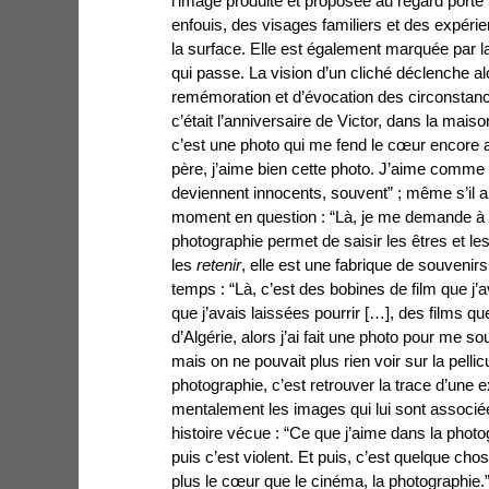
l’image produite et
proposée au regard porte 
enfouis, des visages familiers et des expéri
la surface. Elle est également marquée par 
qui passe. La vision d’un cliché déclenche a
remémoration et d’évocation des circonstance
c’était l’anniversaire de Victor, dans la maison
c’est une photo qui me fend le cœur encore au
père, j’aime bien cette photo. J’aime comme 
deviennent innocents, souvent” ; même s’il arr
moment en question : “Là, je me demande à 
photographie permet de saisir les êtres et
les
retenir
, elle est une fabrique de souvenirs
temps : “Là, c’est des bobines de film que j’
que j’avais laissées pourrir […], des films 
d’Algérie, alors j’ai fait une photo pour me so
mais on ne pouvait plus rien voir sur la pelli
photographie, c’est retrouver la trace d’une 
mentalement les images qui lui sont associ
histoire vécue : “Ce que j’aime dans la photo
puis c’est violent. Et puis, c’est quelque cho
plus le cœur que le cinéma, la photographie.”