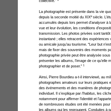
collective.”
La photographie est présente dans la vie qu
e
depuis la seconde moitié du XIX
siècle. L’
accumulés depuis lors permet d’analyser à l
vue et leur évolution, les conditions d’exposit
transmission. Les photos privées sont tantôt
instantané ; elles retracent des expériences v
ou amicale jusqu’au tourisme. “Leur but n’est
mais de fixer des souvenirs des moments par
photographie privée peut être analysée sous t
présenter les albums, l’image de ce qu’elle m
1
photographier et de poser.”
Ainsi, Pierre Bourdieu a-t-il interviewé, au 
photographes
amateurs sur leurs pratiques e
des événements et des manières de photogra
individuel. Il s’explique par
l’habitus
, les clic
notamment pour affirmer l’identité et l’appar
de nombreuses études ont été menées pour a
les albums qui les regroupent. Conduites à par