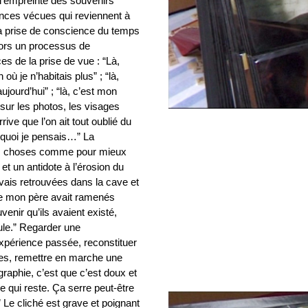
l’empreinte des souvenirs
ences vécues qui reviennent à
la prise de conscience du temps
lors un processus de
s de la prise de vue : “Là,
 où je n’habitais plus” ; “là,
jourd’hui” ; “là, c’est mon
sur les photos, les visages
ive que l’on ait tout oublié du
quoi je pensais…” La
 les choses comme pour mieux
 et un antidote à l’érosion du
avais retrouvées dans la cave et
que mon père avait ramenés
uvenir qu’ils avaient existé,
cule.” Regarder une
expérience passée, reconstituer
ées, remettre en marche une
graphie, c’est que c’est doux et
se qui reste. Ça serre peut-être
 Le cliché est grave et poignant