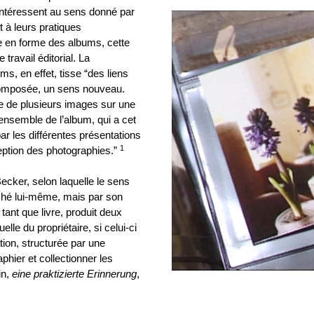
’intéressent au sens donné par
 à leurs pratiques
e en forme des albums, cette
travail éditorial. La
s, en effet, tisse “des liens
 composée, un sens nouveau.
ce de plusieurs images sur une
nsemble de l’album, qui a cet
ar les différentes présentations
1
eption des photographies.”
Becker, selon laquelle le sens
iché lui-même, mais par son
 tant que livre, produit deux
elle du propriétaire, si celui-ci
ation, structurée par une
hier et collectionner les
in,
eine praktizierte Erinnerung
,