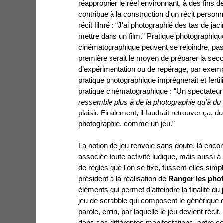
réapproprier le réel environnant, à des fins d
contribue à la construction d'un récit person
récit filmé : “J'ai photographié des tas de jaci
mettre dans un film.” Pratique photographique
cinématographique peuvent se rejoindre, pa
première serait le moyen de préparer la sec
d’expérimentation ou de repérage, par exemp
pratique photographique imprégnerait et fertili
pratique cinématographique : “Un spectateur 
ressemble plus à de la photographie qu'à du
plaisir. Finalement, il faudrait retrouver ça,
photographie, comme un jeu.”
La notion de jeu renvoie sans doute, là encore
associée toute activité ludique, mais aussi à d
de règles que l'on se fixe, fussent-elles simp
président à la réalisation de
Ranger les pho
éléments qui permet d’atteindre la finalité du 
jeu de scrabble qui composent le générique de
parole, enfin, par laquelle le jeu devient récit. 
dans ses différentes manifestations, entre 