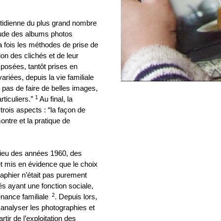
otidienne du plus grand nombre
étude des albums photos
a fois les méthodes de prise de
ion des clichés et de leur
 posées, tantôt prises en
ariées, depuis la vie familiale
 pas de faire de belles images,
1
ticuliers.”
Au final, la
rois aspects : “la façon de
ontre et la pratique de
milieu des années 1960, des
t mis en évidence que le choix
phier n’était pas purement
hés ayant une fonction sociale,
2
tenance familiale
. Depuis lors,
nalyser les photographies et
tir de l’exploitation des