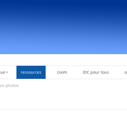
gue
ressources
zoom
IDC pour tous
a
um photos