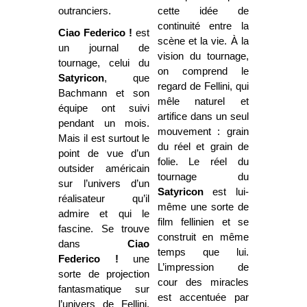
outranciers.
cette idée de
continuité entre la
Ciao Federico !
est
scène et la vie. À la
un journal de
vision du tournage,
tournage, celui du
on comprend le
Satyricon
, que
regard de Fellini, qui
Bachmann et son
mêle naturel et
équipe ont suivi
artifice dans un seul
pendant un mois.
mouvement : grain
Mais il est surtout le
du réel et grain de
point de vue d’un
folie. Le réel du
outsider américain
tournage du
sur l’univers d’un
Satyricon
est lui-
réalisateur qu’il
même une sorte de
admire et qui le
film fellinien et se
fascine. Se trouve
construit en même
dans
Ciao
temps que lui.
Federico !
une
L’impression de
sorte de projection
cour des miracles
fantasmatique sur
est accentuée par
l’univers de Fellini,