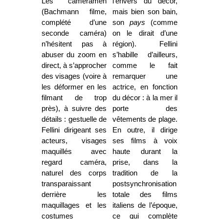
Les cameramen
l’envers du décor,
(Bachmann filme,
mais bien son bain,
complété d’une
son
pays
(comme
seconde caméra)
on le dirait d’une
n’hésitent pas à
région). Fellini
abuser du zoom en
s’habille d’ailleurs,
direct, à s’approcher
comme le fait
des visages (voire à
remarquer une
les déformer en les
actrice, en fonction
filmant de trop
du décor : à la mer il
près), à suivre des
porte des
détails : gestuelle de
vêtements de plage.
Fellini dirigeant ses
En outre, il dirige
acteurs, visages
ses films à voix
maquillés avec
haute durant la
regard caméra,
prise, dans la
naturel des corps
tradition de la
transparaissant
postsynchronisation
derrière les
totale des films
maquillages et les
italiens de l’époque,
costumes
ce qui complète