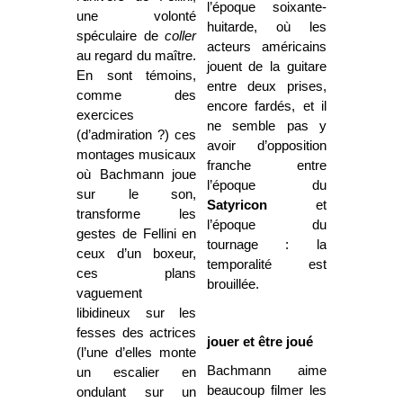
l’époque soixante-
une volonté
huitarde, où les
spéculaire de
coller
acteurs américains
au regard du maître.
jouent de la guitare
En sont témoins,
entre deux prises,
comme des
encore fardés, et il
exercices
ne semble pas y
(d’admiration ?) ces
avoir d’opposition
montages musicaux
franche entre
où Bachmann joue
l’époque du
sur le son,
Satyricon
et
transforme les
l’époque du
gestes de Fellini en
tournage : la
ceux d’un boxeur,
temporalité est
ces plans
brouillée.
vaguement
libidineux sur les
fesses des actrices
jouer et être joué
(l’une d’elles monte
Bachmann aime
un escalier en
beaucoup filmer les
ondulant sur un