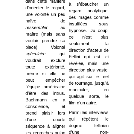
dans cette manière
à s’ébaucher un
d’orienter le regard,
regard analytique,
une volonté un peu
des images comme
naïve de
insufflées sous
ressembler
au
hypnose. Du coup,
maître (mais sans
ce n’est plus
vouloir prendre sa
seulement la
place). Volonté
direction d’acteur de
spéculaire
qui
Fellini qui est ici
voudrait exclure
révélée, mais une
toute extériorité,
direction plus vaste,
même si elle ne
qui agit sur le réel
peut empêcher
de tournage, jusqu’à
l’équipe américaine
manipuler, en
d’être des intrus.
quelque sorte, le
Bachmann en a
film d’un autre.
conscience, et
Parmi les interviews
prend plaisir lors
qui répètent le
d’une courte
dogme fellinien
séquence à aligner
d’une non-
les reproches qu’on