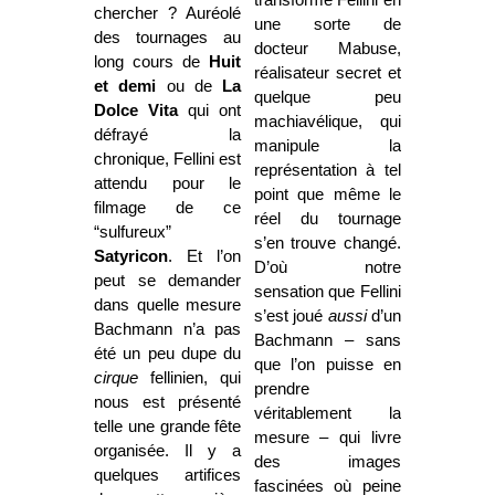
transforme Fellini en
chercher ? Auréolé
une sorte de
des tournages au
docteur Mabuse,
long cours de
Huit
réalisateur secret et
et demi
ou de
La
quelque peu
Dolce Vita
qui ont
machiavélique, qui
défrayé la
manipule la
chronique, Fellini est
représentation à tel
attendu pour le
point que même le
filmage de ce
réel du tournage
“sulfureux”
s’en trouve changé.
Satyricon
. Et l’on
D’où notre
peut se demander
sensation que Fellini
dans quelle mesure
s’est joué
aussi
d’un
Bachmann n’a pas
Bachmann – sans
été un peu dupe du
que l’on puisse en
cirque
fellinien, qui
prendre
nous est présenté
véritablement la
telle une grande fête
mesure – qui livre
organisée. Il y a
des images
quelques artifices
fascinées où peine