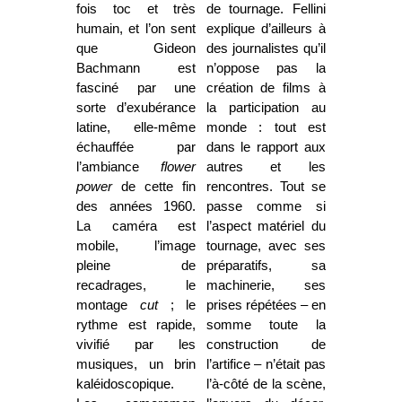
fois toc et très
de tournage. Fellini
humain, et l’on sent
explique d’ailleurs à
que Gideon
des journalistes qu’il
Bachmann est
n’oppose pas la
fasciné par une
création de films à
sorte d’exubérance
la participation au
latine, elle-même
monde : tout est
échauffée par
dans le rapport aux
l’ambiance
flower
autres et les
power
de cette fin
rencontres. Tout se
des années 1960.
passe comme si
La caméra est
l’aspect matériel du
mobile, l’image
tournage, avec ses
pleine de
préparatifs, sa
recadrages, le
machinerie, ses
montage
cut
; le
prises répétées – en
rythme est rapide,
somme toute la
vivifié par les
construction de
musiques, un brin
l’artifice – n’était pas
kaléidoscopique.
l’à-côté de la scène,