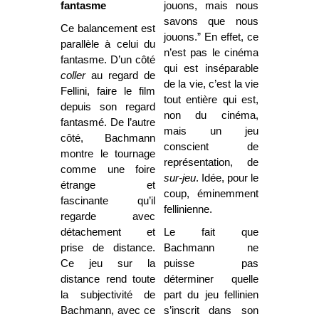
fantasme
jouons, mais nous
savons que nous
Ce balancement est
jouons.” En effet, ce
parallèle à celui du
n’est pas le cinéma
fantasme. D’un côté
qui est inséparable
coller
au regard de
de la vie, c’est la vie
Fellini, faire le film
tout entière qui est,
depuis son regard
non du cinéma,
fantasmé. De l’autre
mais un jeu
côté, Bachmann
conscient de
montre le tournage
représentation, de
comme une foire
sur-jeu
. Idée, pour le
étrange et
coup, éminemment
fascinante qu’il
fellinienne.
regarde avec
détachement et
Le fait que
prise de distance.
Bachmann ne
Ce jeu sur la
puisse pas
distance rend toute
déterminer quelle
la subjectivité de
part du jeu fellinien
Bachmann, avec ce
s’inscrit dans son