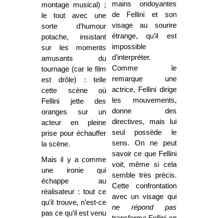
mains ondoyantes
montage musical) ;
de Fellini et son
le tout avec une
visage au sourire
sorte d’humour
étrange, qu’il est
potache, insistant
impossible
sur les moments
d’interpréter.
amusants du
Comme le
tournage (car le film
remarque une
est drôle) : telle
actrice, Fellini dirige
cette scène où
les mouvements,
Fellini jette des
donne des
oranges sur un
directives, mais lui
acteur en pleine
seul possède le
prise pour échauffer
sens. On ne peut
la scène.
savoir ce que Fellini
Mais il y a comme
voit
, même si cela
une ironie qui
semble très précis.
échappe au
Cette confrontation
réalisateur : tout ce
avec un visage qui
qu’il trouve, n’est-ce
ne répond pas
pas ce qu’il est venu