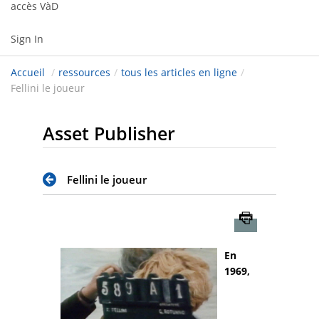
accès VàD
Sign In
Accueil
/
ressources
/
tous les articles en ligne
/
Fellini le joueur
Asset Publisher
Fellini le joueur
Imprimer
En
1969,