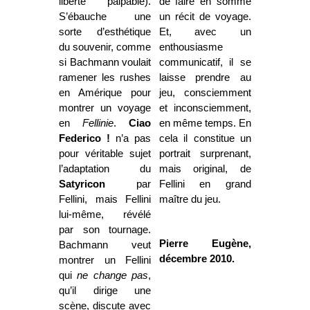
liberté palpable).
de faire en somme
S’ébauche une
un récit de voyage.
sorte d’esthétique
Et, avec un
du souvenir, comme
enthousiasme
si Bachmann voulait
communicatif, il se
ramener les rushes
laisse prendre au
en Amérique pour
jeu, consciemment
montrer un voyage
et inconsciemment,
en
Fellinie
.
Ciao
en même temps. En
Federico !
n’a pas
cela il constitue un
pour véritable sujet
portrait surprenant,
l’adaptation du
mais original, de
Satyricon
par
Fellini en grand
Fellini, mais Fellini
maître du jeu.
lui-même, révélé
par son tournage.
Pierre Eugène,
Bachmann veut
décembre 2010.
montrer un Fellini
qui
ne change pas
,
qu’il dirige une
scène, discute avec