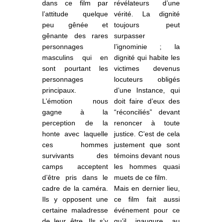
dans ce film par
révélateurs d’une
l’attitude quelque
vérité. La dignité
peu gênée et
toujours peut
gênante des rares
surpasser
personnages
l’ignominie ; la
masculins qui en
dignité qui habite les
sont pourtant les
victimes devenus
personnages
locuteurs obligés
principaux.
d’une Instance, qui
L’émotion nous
doit faire d’eux des
gagne à la
“réconciliés” devant
perception de la
renoncer à toute
honte avec laquelle
justice. C’est de cela
ces hommes
justement que sont
survivants des
témoins devant nous
camps acceptent
les hommes quasi
d’être pris dans le
muets de ce film.
cadre de la caméra.
Mais en dernier lieu,
Ils y opposent une
ce film fait aussi
certaine maladresse
événement pour ce
de leur être. Ils s’y
qu’il inaugure au