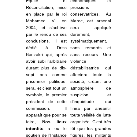
Équité et
économiques et
Réconciliation,
mise
pressions
en place par le roi
conservatrices. Au
Mohamed VI
en
Maroc, cet arsenal
2004, et s’achève
sera appliqué
par le rendu de ses
durement,
conclusions.
Il est
systématiquement,
dédié à Driss
sans remords et
Benzekri qui, après
sans recours. Une
avoir subi l’arbitraire
violence
durant plus de dix-
déstabilisatrice qui
sept ans comme
affectera toute la
prisonnier politique,
société, créant une
sera, et c’est tout un
atmosphère de
symbole, le premier
suspicion et
président de cette
d’inquiétude qui
commission. Il
finira par anéantir
apparaît que pour se
toute velléité de lutte
faire,
Nos lieux
organisée. C’est très
interdits
a eu le
tôt que les grandes
soutien de l’Instance
figures, les militants