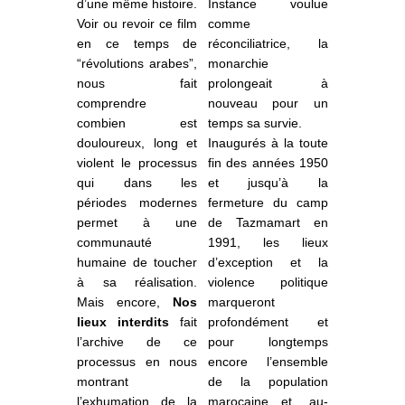
d’une même histoire.
Instance voulue
Voir ou revoir ce film
comme
en ce temps de
réconciliatrice, la
“révolutions arabes”,
monarchie
nous fait
prolongeait à
comprendre
nouveau pour un
combien est
temps sa survie.
douloureux, long et
Inaugurés à la toute
violent le processus
fin des années 1950
qui dans les
et jusqu’à la
périodes modernes
fermeture du camp
permet à une
de Tazmamart en
communauté
1991, les lieux
humaine de toucher
d’exception et la
à sa réalisation.
violence politique
Mais encore,
Nos
marqueront
lieux interdits
fait
profondément et
l’archive
de ce
pour longtemps
processus en nous
encore l’ensemble
montrant
de la population
l’exhumation de la
marocaine et, au-