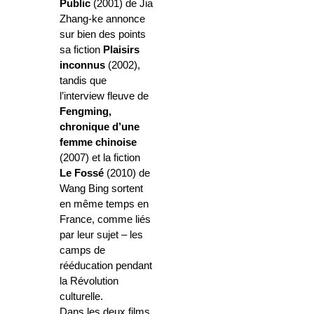
Public
(2001) de Jia
Zhang-ke annonce
sur bien des points
sa fiction
Plaisirs
inconnus
(2002),
tandis que
l’interview fleuve de
Fengming,
chronique d’une
femme chinoise
(2007) et la fiction
Le Fossé
(2010) de
Wang Bing sortent
en même temps en
France, comme liés
par leur sujet – les
camps de
rééducation pendant
la Révolution
culturelle.
Dans les deux films