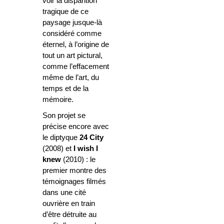
voir la disparition
tragique de ce
paysage jusque-là
considéré comme
éternel, à l’origine de
tout un art pictural,
comme l’effacement
même de l’art, du
temps et de la
mémoire.
Son projet se
précise encore avec
le diptyque
24 City
(2008) et
I wish I
knew
(2010) : le
premier montre des
témoignages filmés
dans une cité
ouvrière en train
d’être détruite au