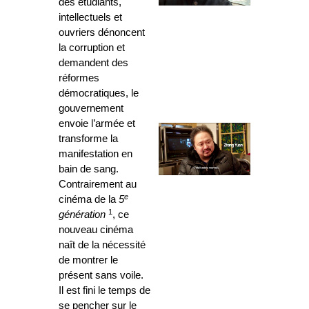
des étudiants,
intellectuels et
ouvriers dénoncent
la corruption et
demandent des
réformes
démocratiques, le
gouvernement
envoie l’armée et
transforme la
manifestation en
bain de sang.
Contrairement au
e
cinéma de la
5
1
génération
, ce
nouveau cinéma
naît de la nécessité
de montrer le
présent sans voile.
Il est fini le temps de
se pencher sur le