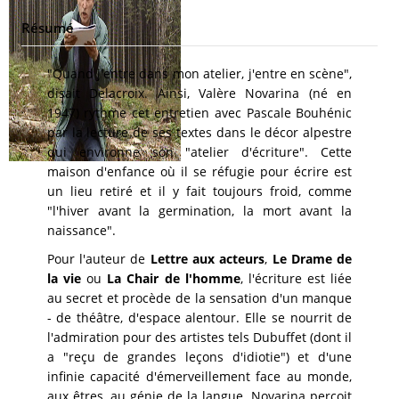
Résumé
"Quand j'entre dans mon atelier, j'entre en scène",
disait Delacroix. Ainsi, Valère Novarina (né en
1947) rythme cet entretien avec Pascale Bouhénic
par la lecture de ses textes dans le décor alpestre
qui environne son "atelier d'écriture". Cette
maison d'enfance où il se réfugie pour écrire est
un lieu retiré et il y fait toujours froid, comme
"l'hiver avant la germination, la mort avant la
naissance".
Pour l'auteur de
Lettre aux acteurs
,
Le Drame de
la vie
ou
La Chair de l'homme
, l'écriture est liée
au secret et procède de la sensation d'un manque
- de théâtre, d'espace alentour. Elle se nourrit de
l'admiration pour des artistes tels Dubuffet (dont il
a "reçu de grandes leçons d'idiotie") et d'une
infinie capacité d'émerveillement face au monde,
aux êtres, au génie de la langue. Novarina perçoit