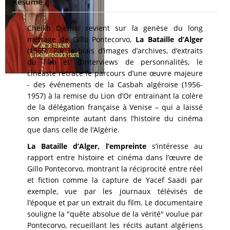
Résumé
Cheikh Djemaï revient sur la genèse du long
métrage de Gillo Pontecorvo,
La Bataille d’Alger
(1965). Par le biais d’images d’archives, d’extraits
du film et d’interviews de personnalités, le
cinéaste retrace le parcours d’une œuvre majeure
- des événements de la Casbah algéroise (1956-
1957) à la remise du Lion d’Or entrainant la colère
de la délégation française à Venise – qui a laissé
son empreinte autant dans l’histoire du cinéma
que dans celle de l’Algérie.
La Bataille d’Alger, l’empreinte
s’intéresse au
rapport entre histoire et cinéma dans l’œuvre de
Gillo Pontecorvo, montrant la réciprocité entre réel
et fiction comme la capture de Yacef Saadi par
exemple, vue par les journaux télévisés de
l’époque et par un extrait du film. Le documentaire
souligne la "quête absolue de la vérité" voulue par
Pontecorvo, recueillant les récits autant algériens