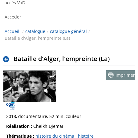
accès VàD
Acceder
Accueil
/
catalogue
/
catalogue général
/
Bataille d'Alger, l'empreinte (La)
Bataille d'Alger, l'empreinte (La)
Imprimer
2018, documentaire, 52 min, couleur
Réalisation :
Cheikh Djemaï
Thématique :
histoire du cinéma
histoire