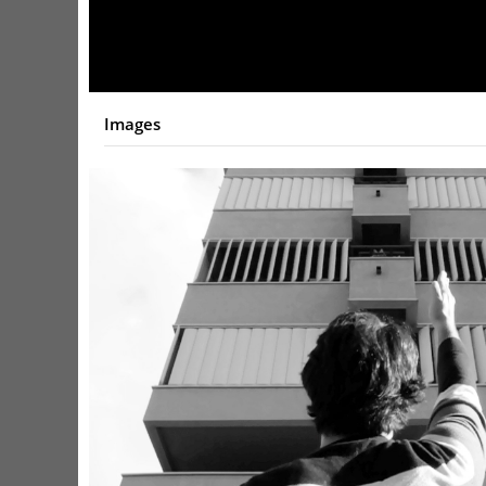
Video
Images