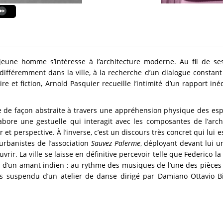
 jeune homme s’intéresse à l’architecture moderne. Au fil de s
ifféremment dans la ville, à la recherche d’un dialogue constant a
et fiction, Arnold Pasquier recueille l’intimité d’un rapport inéd
dée de façon abstraite à travers une appréhension physique des espa
ore une gestuelle qui interagit avec les composantes de l’archite
 et perspective. À l’inverse, c’est un discours très concret qui lui
urbanistes de l’association
Sauvez Palerme
, déployant devant lui un
rir. La ville se laisse en définitive percevoir telle que Federico 
ts d’un amant indien ; au rythme des musiques de l’une des pièces
s suspendu d’un atelier de danse dirigé par Damiano Ottavio Bi