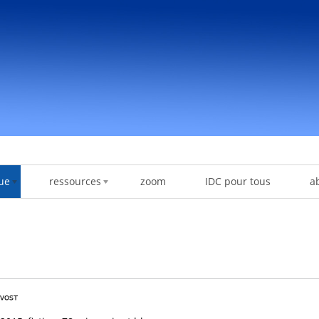
ue
ressources
zoom
IDC pour tous
a