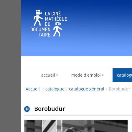
Saltar al contenido
accueil
mode d'emploi
catalog
Accueil
/
catalogue
/
catalogue général
/
Borobudur
Borobudur