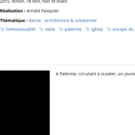
2015, fiction, 78 min, noir et blanc
Réalisation :
Arnold Pasquier
Thématique :
danse
architecture & urbanisme
homosexualité
italie
palerme
lgbtqi
europe du
A Palerme, circulant à scooter, un jeu