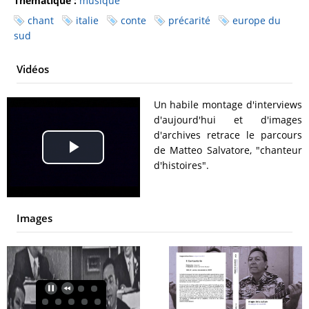
Thématique :
musique
chant
italie
conte
précarité
europe du
sud
Vidéos
Un habile montage d'interviews
d'aujourd'hui et d'images
d'archives retrace le parcours
de Matteo Salvatore, "chanteur
Play
d'histoires".
Video
Images