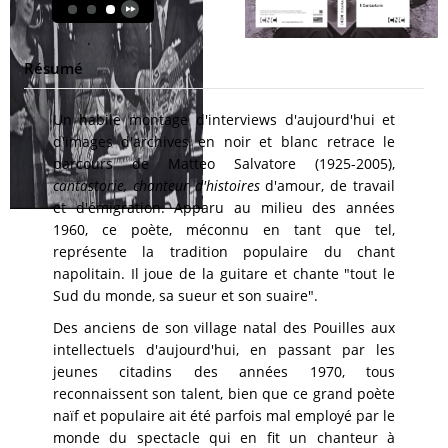
Résumé
Un habile montage d'interviews d'aujourd'hui et
d'images d'archives en noir et blanc retrace le
parcours de Matteo Salvatore (1925-2005),
cantastorie,
chanteur d'histoires
d'amour, de travail
et d'émigration. Apparu au milieu des années
1960, ce poète, méconnu en tant que tel,
représente la tradition populaire du chant
napolitain. Il joue de la guitare et chante "tout le
Sud du monde, sa sueur et son suaire".
Des anciens de son village natal des Pouilles aux
intellectuels d'aujourd'hui, en passant par les
jeunes citadins des années 1970, tous
reconnaissent son talent, bien que ce grand poète
naïf et populaire ait été parfois mal employé par le
monde du spectacle qui en fit un chanteur à