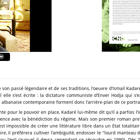
e son passé légendaire et de ses traditions, l’oeuvre d’Ismail Kadar
 elle s’est écrite : la dictature communiste d’Enver Hodja qui s
 albanaise contemporaine forment donc l’arrière-plan de ce portrait
e pour le pouvoir en place, Kadaré lui-même dit qu’il a parfois l’
mmence avec la bénédiction du régime. Mais son premier roman pre
st impossible de créer une littérature libre dans un Etat totalitai
oire, il préférera cultiver l’ambiguïté, endosser le "lourd manteau de
 ou l’exil (auquel il devra cependant se résoudre en 1990). Dès 