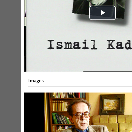
Play
Video
Images