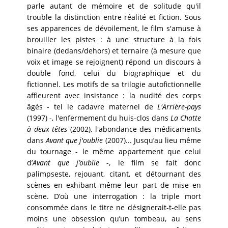
parle autant de mémoire et de solitude qu'il
trouble la distinction entre réalité et fiction. Sous
ses apparences de dévoilement, le film s'amuse à
brouiller les pistes : à une structure à la fois
binaire (dedans/dehors) et ternaire (à mesure que
voix et image se rejoignent) répond un discours à
double fond, celui du biographique et du
fictionnel. Les motifs de sa trilogie autofictionnelle
affleurent avec insistance : la nudité des corps
âgés - tel le cadavre maternel de
L'Arrière-pays
(1997) -, l'enfermement du huis-clos dans
La Chatte
à deux têtes
(2002), l'abondance des médicaments
dans
Avant que j'oublie
(2007)... Jusqu’au lieu même
du tournage - le même appartement que celui
d’
Avant que j’oublie
-, le film se fait donc
palimpseste, rejouant, citant, et détournant des
scènes en exhibant même leur part de mise en
scène. D’où une interrogation : la triple mort
consommée dans le titre ne désignerait-t-elle pas
moins une obsession qu’un tombeau, au sens