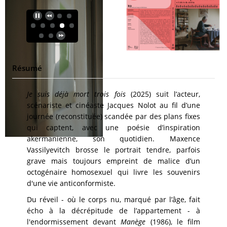
Résumé
Je suis déjà mort trois fois
(2025) suit l’acteur,
scénariste et cinéaste Jacques Nolot au fil d’une
journée (reconstituée) scandée par des plans fixes
qui captent, avec une poésie d’inspiration
akermanienne, son quotidien. Maxence
Vassilyevitch brosse le portrait tendre, parfois
grave mais toujours empreint de malice d’un
octogénaire homosexuel qui livre les souvenirs
d'une vie anticonformiste.
Du réveil - où le corps nu, marqué par l’âge, fait
écho à la décrépitude de l’appartement - à
l'endormissement devant
Manège
(1986), le film