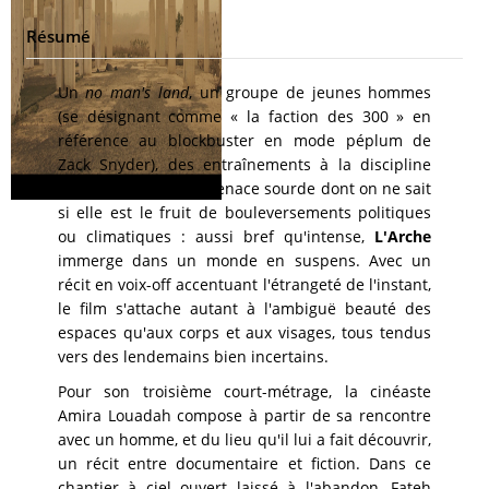
Résumé
Un
no man's land
, un groupe de jeunes hommes
(se désignant comme « la faction des 300 » en
référence au blockbuster en mode péplum de
Zack Snyder), des entraînements à la discipline
toute militaire, une menace sourde dont on ne sait
si elle est le fruit de bouleversements politiques
ou climatiques : aussi bref qu'intense,
L'Arche
immerge dans un monde en suspens. Avec un
récit en voix-off accentuant l'étrangeté de l'instant,
le film s'attache autant à l'ambiguë beauté des
espaces qu'aux corps et aux visages, tous tendus
vers des lendemains bien incertains.
Pour son troisième court-métrage, la cinéaste
Amira Louadah compose à partir de sa rencontre
avec un homme, et du lieu qu'il lui a fait découvrir,
un récit entre documentaire et fiction. Dans ce
chantier à ciel ouvert laissé à l'abandon,
Fateh