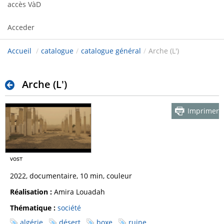
accès VàD
Acceder
Accueil
/
catalogue
/
catalogue général
/
Arche (L')
Arche (L')
Imprimer
2022, documentaire, 10 min, couleur
Réalisation :
Amira Louadah
Thématique :
société
algérie
désert
boxe
ruine