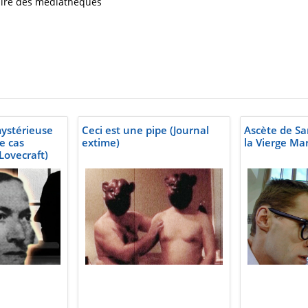
iaire des médiathèques
ystérieuse
Ceci est une pipe (Journal
Ascète de S
le cas
extime)
la Vierge Mar
Lovecraft)