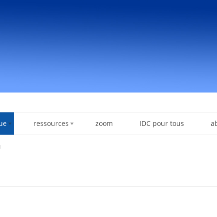
ue
ressources
zoom
IDC pour tous
a
u