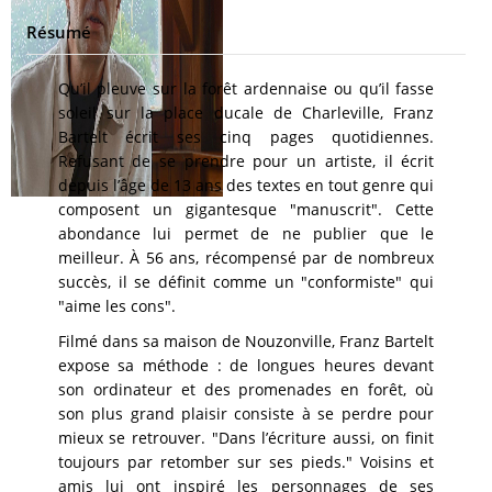
Résumé
Qu’il pleuve sur la forêt ardennaise ou qu’il fasse
soleil sur la place ducale de Charleville, Franz
Bartelt écrit ses cinq pages quotidiennes.
Refusant de se prendre pour un artiste, il écrit
depuis l’âge de 13 ans des textes en tout genre qui
composent un gigantesque "manuscrit". Cette
abondance lui permet de ne publier que le
meilleur. À 56 ans, récompensé par de nombreux
succès, il se définit comme un "conformiste" qui
"aime les cons".
Filmé dans sa maison de Nouzonville, Franz Bartelt
expose sa méthode : de longues heures devant
son ordinateur et des promenades en forêt, où
son plus grand plaisir consiste à se perdre pour
mieux se retrouver. "Dans l’écriture aussi, on finit
toujours par retomber sur ses pieds." Voisins et
amis lui ont inspiré les personnages de ses