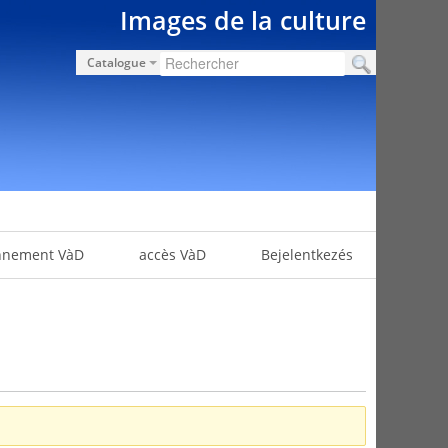
Images de la culture
Catalogue
nnement VàD
accès VàD
Bejelentkezés