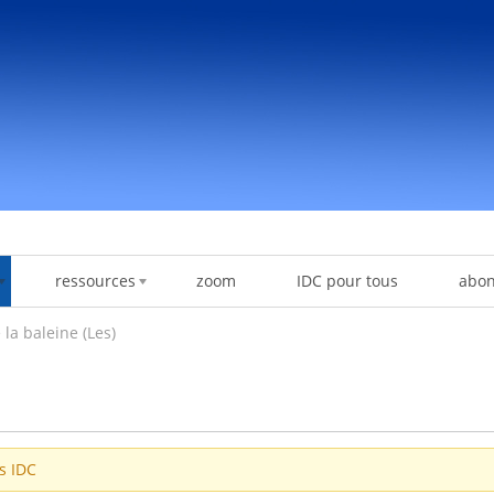
ressources
zoom
IDC pour tous
abo
a baleine (Les)
es IDC