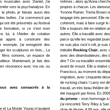
s musicales avec Daniel, j’ai
mêmes ; alors qu’Anna cherche 
ientée vers la psychanalyse. En
propres à chacun. Les danseuses
la photo, je faisais aussi des
Yvonne Rainer, Trisha Brown o
ites boîtes. J'ai commencé par
langage très personnel. Elle n
qui ont été présentés au festival
cohérent, mais à faire surgir l
 formation, si ce n'est mon
Elle a toujours été en relation
 lui, à l'Atelier de création
autres. Elle a travaillé avec des
’ai appris à construire des
parce qu'elle les regardait joue
 exemple, j’ai enregistré des
ne suis plus rock'n roll, je suis
uger les sculptures en bois... La
intitulée
Rocking Chair
, avec 
s films sonores, un espace de
avec des déambulateurs, des b
auditeur. Maintenant, je fais des
dire ? On va travailler ensemble
t en résonance avec ma vie, ou
avant de mourir. Elle a réalisé
Francisco, au moment du dépar
migration, avec cinquante-deu
de rocking chairs ! Larry est d
ous avez consacrés à la
travail, un très beau théâtre d
été inauguré par Anna. En 2009
du prisme
– mon hommage à Da
j'ai rencontré Terry Riley à San 
age et La Monte Young m’avaient
pluie de février. A 89 ans, elle 