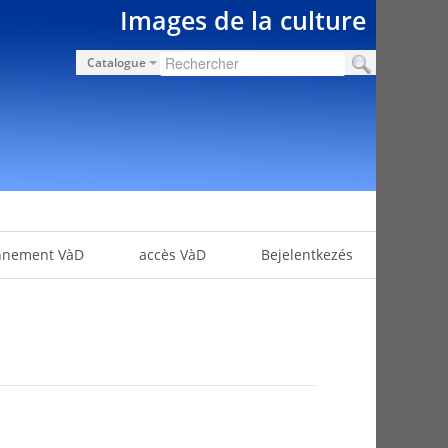
Images de la culture
Catalogue
nnement VàD
accès VàD
Bejelentkezés