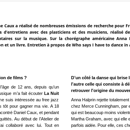
ne Caux a réalisé de nombreuses émissions de recherche pour Fra
es d’entretiens avec des plasticiens et des musiciens, réalisé
aires sur la musique. Sur la chorégraphe américaine Anna H
n et un livre. Entretien à propos de Who says I have to dance in a
ion de films ?
D’un côté la danse qui brise l
l'autre celle qui consiste à 
’âge de 12 ans, depuis qu’un
retrouver l'origine du mouve
usique m’a fait écouter
La Nuit
e suis intéressée au free jazz
Anna Halprin rejette totalemen
ès tôt pour gagner ma vie. A 18
chez Merce Cunningham, par ex
rencontré Daniel Caux, et pendant
qui est beaucoup moins violente.
ttés. Au début de l’Atelier de
Martha Graham, avec qui elle en
ai collaboré avec lui. Tout en
parfois aidée. Pour elle, ces c