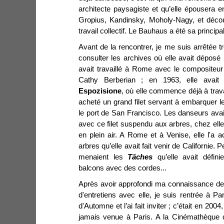
architecte paysagiste et qu’elle épousera en
Gropius, Kandinsky, Moholy-Nagy, et décou
travail collectif. Le Bauhaus a été sa principa
Avant de la rencontrer, je me suis arrêtée t
consulter les archives où elle avait dépos
avait travaillé à Rome avec le compositeur
Cathy Berberian ; en 1963, elle avait 
Espozisione
, où elle commence déjà à travail
acheté un grand filet servant à embarquer l
le port de San Francisco. Les danseurs av
avec ce filet suspendu aux arbres, chez ell
en plein air. A Rome et à Venise, elle l'a 
arbres qu’elle avait fait venir de Californie
menaient les
Tâches
qu’elle avait défini
balcons avec des cordes...
Après avoir approfondi ma connaissance de 
d'entretiens avec elle, je suis rentrée à Pari
d'Automne et l’ai fait inviter ; c’était en 2004, 
jamais venue à Paris. A la Cinémathèque d