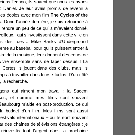
ens Techno, ils savent que nous les avons
 Daniel. Je leur avais promis de revenir à
 des écoles avec mon film
The Cycles of the
s. Donc l’année dernière, je suis retournée à
r rendre un peu de ce qu’ils m’avaient donné.
lleux, qui s’investissent dans cette ville en
ants des rues… Mike Banks d’Underground
rme au baseball pour qu’ils puissent entrer à
t faire de la musique, leur donnent des cours de
à vivre ensemble sans se taper dessus ! Là
. Certes ils jouent dans des clubs, mais ils
s à travailler dans leurs studios. D’un côté
e, la recherche.
 gens qui aiment mon travail ; la Sacem
rses, et comme mes films sont souvent
eaubourg m’aide en post-production, ce qui
 du budget d’un film. Mes films sont aussi
tivals internationaux – où ils sont souvent
ar des chaînes de télévisions étrangères ; je
éinvestis tout l’argent dans la prochaine