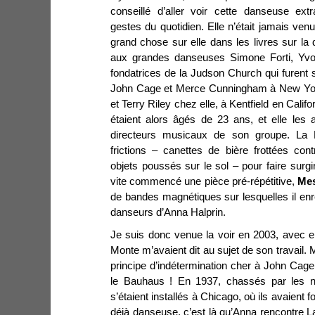
conseillé d’aller voir cette danseuse extr
gestes du quotidien. Elle n’était jamais venu
grand chose sur elle dans les livres sur la 
aux grandes danseuses Simone Forti, Yvon
fondatrices de la Judson Church qui furent s
John Cage et Merce Cunningham à New Yor
et Terry Riley chez elle, à Kentfield en Calif
étaient alors âgés de 23 ans, et elle le
directeurs musicaux de son groupe. La 
frictions – canettes de bière frottées con
objets poussés sur le sol – pour faire surgi
vite commencé une pièce pré-répétitive,
Mes
de bandes magnétiques sur lesquelles il enre
danseurs d’Anna Halprin.
Je suis donc venue la voir en 2003, avec 
Monte m’avaient dit au sujet de son travail. Ma
principe d’indétermination cher à John Cage, 
le Bauhaus ! En 1937, chassés par les na
s’étaient installés à Chicago, où ils avaien
déjà danseuse, c’est là qu’Anna rencontre L