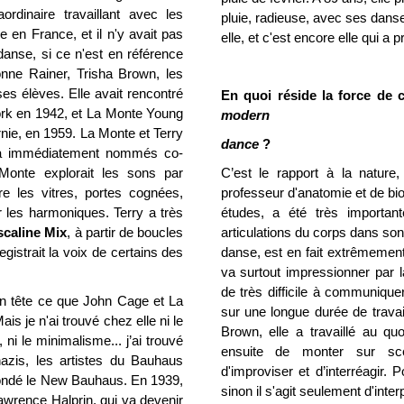
aordinaire travaillant avec les
pluie, radieuse, avec ses danse
e en France, et il n'y avait pas
elle, et c'est encore elle qui a p
danse, si ce n'est en référence
ne Rainer, Trisha Brown, les
es élèves. Elle avait rencontré
En quoi réside la force de 
k en 1942, et La Monte Young
modern
ornie, en 1959. La Monte et Terry
dance
?
s a immédiatement nommés co-
Monte explorait les sons par
C’est le rapport à la nature
tre les vitres, portes cognées,
professeur d'anatomie et de bio
r les harmoniques. Terry a très
études, a été très important
caline Mix
, à partir de boucles
articulations du corps dans son 
gistrait la voix de certains des
danse, est en fait extrêmemen
va surtout impressionner par l
de très difficile à communique
en tête ce que John Cage et La
sur une longue durée de travai
is je n'ai trouvé chez elle ni le
Brown, elle a travaillé au quo
ni le minimalisme... j’ai trouvé
ensuite de monter sur sc
zis, les artistes du Bauhaus
d'improviser et d’interréagir. 
t fondé le New Bauhaus. En 1939,
sinon il s'agit seulement d'inter
awrence Halprin, qui va devenir