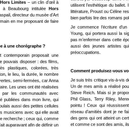
 Hors Limites
– un clin d'œil à
utilisent l’esthétique du ballet
n à Beaubourg intitulée
Hors
littérature, Proust ou Céline r
spail, directeur du musée d'Art
bien parfois lire des romans pol
emain en me proposant de faire
Je commence l’écriture d’un
Young, qui portera aussi la si
pas m’enfermer dans cette épo
ée à une chorégraphe ?
aussi des jeunes artistes q
préoccupations.
rt contemporain proposait une
e pouvais disposer : des films,
ès plastiques, colorées, très
Comment produisez-vous vos
on, le lieu, la durée, le nombre
Je suis très critique vis-à-vis 
uvertes, semi-fermées, car Anna
Un de mes amis a réalisé pour 
faire. Les unes ont été réalisées
Steve Reich. Mais si je propo
es par les communautés avec
Phil Glass, Terry Riley, Mere
té publiées dans mon livre, qui
pointu ! Ceux qui réussissen
oulais aussi des petites cellules
réseau d’amitiés dont je ne fa
es musiciens avec qui elle avait
des gens qui ont atteint un cer
n de recherche ; ceux qui, comme
et comme ce sont des amis, ils
fait auparavant afin de définir un