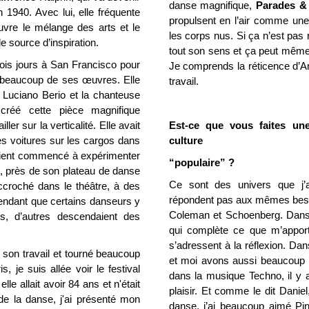
danse magnifique,
Parades &
 1940. Avec lui, elle fréquente
propulsent en l’air comme une
vre le mélange des arts et le
les corps nus. Si ça n’est pas
le source d’inspiration.
tout son sens et ça peut même 
rois jours à San Francisco pour
Je comprends la réticence d’An
é beaucoup de ses œuvres. Elle
travail.
 Luciano Berio et la chanteuse
créé cette pièce magnifique
ler sur la verticalité. Elle avait
Est-ce que vous faites une
es voitures sur les cargos dans
culture
aient commencé à expérimenter
“populaire” ?
e, près de son plateau de danse
Ce sont des univers que j’a
accroché dans le théâtre, à des
répondent pas aux mêmes beso
. Pendant que certains danseurs y
Coleman et Schoenberg. Dans l
es, d’autres descendaient des
qui complète ce que m’apport
s’adressent à la réflexion. Da
son travail et tourné beaucoup
et moi avons aussi beaucoup 
s, je suis allée voir le festival
dans la musique Techno, il y a
elle allait avoir 84 ans et n'était
plaisir. Et comme le dit Danie
e la danse, j'ai présenté mon
danse, j’ai beaucoup aimé Pi