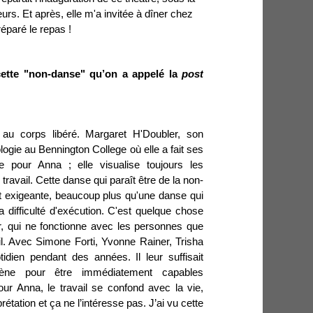
urs. Et après, elle m'a invitée à dîner chez
réparé le repas !
cette "non-danse" qu’on a appelé la
post
, au corps libéré. Margaret H'Doubler, son
logie au Bennington College où elle a fait ses
e pour Anna ; elle visualise toujours les
travail. Cette danse qui paraît être de la non-
t exigeante, beaucoup plus qu'une danse qui
a difficulté d'exécution. C'est quelque chose
r, qui ne fonctionne avec les personnes que
l. Avec Simone Forti, Yvonne Rainer, Trisha
tidien pendant des années. Il leur suffisait
ène pour être immédiatement capables
Pour Anna, le travail se confond avec la vie,
prétation et ça ne l’intéresse pas. J’ai vu cette