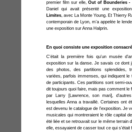
premier film sur elle,
Out of Bounderies -
Daniel qui avait présenté une expositio
Limites
, avec La Monte Young. Et Thierry Ra
contemporain de Lyon, m'a appelée le lend
une exposition sur Anna Halprin.
En quoi consiste une exposition consacr
C'était la première fois qu'un musée d'a
exposition sur la danse. Je savais ce dont j
des photos, des partitions splendides, tr
variées, parfois immenses, qui indiquent le t
de participants. Ces partitions sont semi-o
dit toujours quoi faire, mais pas comment le 
par Larry [Lawrence, son mari], d'autr
lesquelles Anna a travaillé. Certaines ont é
est devenu le catalogue de l'exposition. Je v
musicales qui montreraient le rôle capital d
été liée et se retrouvait sur le même terrai
elle, essayaient de casser tout ce qui s'était 