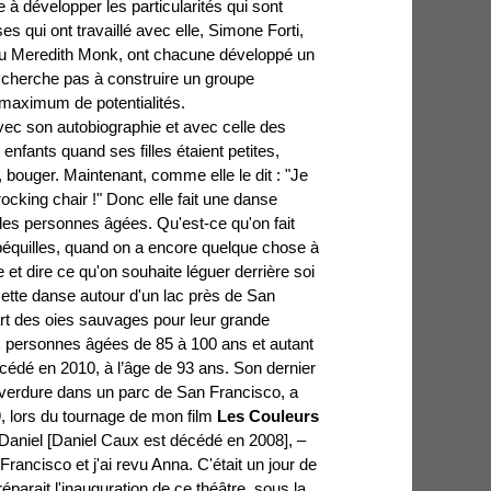
à développer les particularités qui sont
 qui ont travaillé avec elle, Simone Forti,
u Meredith Monk, ont chacune développé un
e cherche pas à construire un groupe
e maximum de potentialités.
 avec son autobiographie et avec celle des
 enfants quand ses filles étaient petites,
r, bouger. Maintenant, comme elle le dit : "Je
 rocking chair !" Donc elle fait une danse
des personnes âgées. Qu'est-ce qu'on fait
équilles, quand on a encore quelque chose à
 et dire ce qu'on souhaite léguer derrière soi
 cette danse autour d'un lac près de San
t des oies sauvages pour leur grande
x personnes âgées de 85 à 100 ans et autant
écédé en 2010, à l’âge de 93 ans. Son dernier
e verdure dans un parc de San Francisco, a
, lors du tournage de mon film
Les Couleurs
niel [Daniel Caux est décédé en 2008], –
Francisco et j'ai revu Anna. C'était un jour de
préparait l'inauguration de ce théâtre, sous la