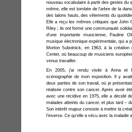
nouveau vocabulaire à partir des gestes du qu
même, elle est tombée de l'arbre de la dan
des talons hauts, des vêtements du quotidien
Elle a reçu les mêmes critiques que John 
Riley ; ils ont formé une communauté solidai
d'une importante musicienne, Pauline Oli
musique électronique expérimentale, qui a 
Morton Subotnick, en 1963, à la création
Center, où beaucoup de musiciens europée
venus travailler.
En 2005, j’ai rendu visite à Anna et L
scénographie de mon exposition. Il y avait
deux parties de son travail, où je présentai
réalisée contre son cancer. Après avoir ét
avec une récidive en 1975, elle a décidé de
malades atteints du cancer, et plus tard – 
Son intérêt majeur consiste à mettre la créat
l'inverse. Ce qu'elle a vécu avec la maladie 