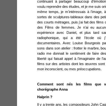
continuant à partager beaucoup d’émotion
voulu reprendre des études, et je me suis or
même temps, je m'intéressais à l'image, à 
sortes de sculptures-tableaux dans des pet
des courts métrages, puis j'ai fait des films 
des Films de femmes. Je n'ai eu aucune
expérience avec Daniel, et plus tard sans
radiophonique, qui a été l’école où j
documentaires. Avec Louise Bourgeois par
sons dans son atelier : frotter le marbre, bo
radio me donnait le sentiment de faire de
liberté qui faisait appel à l'imaginaire de l’
films sur des artistes dont les œuvres son
mon inconscient, ou mes préoccupations.
Comment sont nés les films que v
chorégraphe Anna
Halprin ?
Il y a trente ans, les compositeurs John C