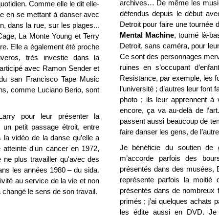
archives… De même les musici
otidien. Comme elle le dit elle-
défendus depuis le début avec
se en se mettant à danser avec
Detroit pour faire une tournée
, dans la rue, sur les plages...
Mental Machine
, tourné là-ba
Cage, La Monte Young et Terry
Detroit, sans caméra, pour leu
re. Elle a également été proche
Ce sont des personnages mervei
veros, très investie dans la
ruines en s’occupant d’enf
participé avec Ramon Sender et
Resistance, par exemple, les fo
 du san Francisco Tape Music
l’université ; d’autres leur fon
ns, comme Luciano Berio, sont
photo ; ils leur apprennent 
encore, ça va au-delà de l’art
arry pour leur présenter la
passent aussi beaucoup de temp
 un petit passage étroit, entre
faire danser les gens, de l’autr
s la vidéo de la danse qu’elle a
Je bénéficie du soutien de
é atteinte d'un cancer en 1972,
m’accorde parfois des bou
 ne plus travailler qu'avec des
présentés dans des musées, B
dans les années 1980 – du sida.
représente parfois la moitié
ivité au service de la vie et non
présentés dans de nombreux fes
a changé le sens de son travail.
primés ; j’ai quelques achats p
les édite aussi en DVD. Je r