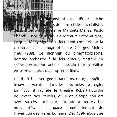
Résumé
A l'aide de reconstitutions, d'une riche
iconographie, d'extraits de films et des spécialistes
de son oeuvre (Madeleine Malthête-Méliès, Paolo
Cherchi Usai et André Gaudreault entre autres),
Jacques Mény signe un document complet sur la
carrière et la filmographie de Georges Méliès
(1861-1938). Ce pionnier du cinématographe,
homme orchestre à la fois auteur, metteur en
scène, décorateur, acteur et producteur, a réalisé
en seize ans plus de cinq cents films.
Fils de riches bourgeois parisiens, Georges Méliès
trouve sa vocation dans les spectacles de magie.
En 1888, il rachète le théâtre Robert-Hourdin
boulevard des Italiens, où il développe son art
avec succès. Bricoleur, attentif à toutes les
nouveautés, il s'empare immédiatement de
l'invention des frères Lumière. Dès 1896, alors que