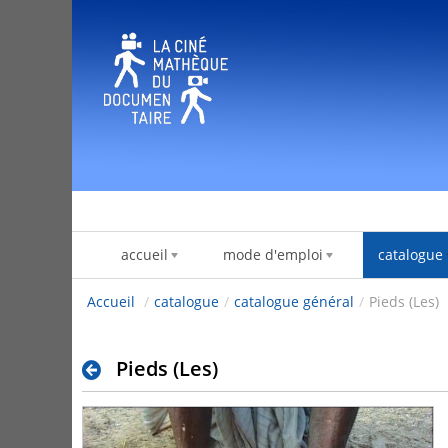
Ugrás a tartalomhoz
accueil
mode d'emploi
catalogue
Accueil
/
catalogue
/
catalogue général
/
Pieds (Les)
Pieds (Les)