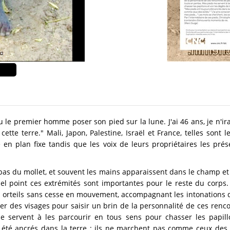
vu le premier homme poser son pied sur la lune. J'ai 46 ans, je n'irai
tte terre." Mali, Japon, Palestine, Israël et France, telles sont 
 en plan fixe tandis que les voix de leurs propriétaires les prés
 bas du mollet, et souvent les mains apparaissent dans le champ e
el point ces extrémités sont importantes pour le reste du corps
es orteils sans cesse en mouvement, accompagnant les intonations d
ser des visages pour saisir un brin de la personnalité de ces renc
e servent à les parcourir en tous sens pour chasser les papil
été ancrés dans la terre ; ils ne marchent pas comme ceux des e