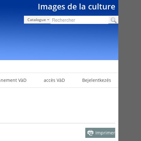
Images de la culture
Catalogue
nnement VàD
accès VàD
Bejelentkezés
Imprimer