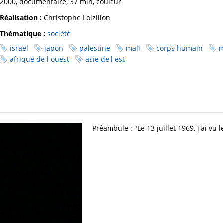
2000, documentaire, 37 min, couleur
Réalisation :
Christophe Loizillon
Thématique :
société
israël
japon
palestine
mali
corps humain
m
afrique de l ouest
asie de l est
Préambule : "Le 13 juillet 1969, j'ai v