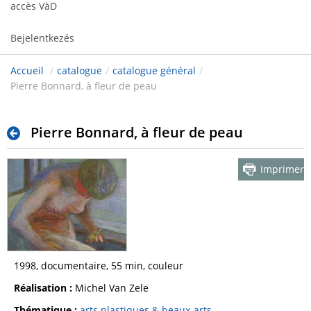
accès VàD
Bejelentkezés
Accueil
/
catalogue
/
catalogue général
/
Pierre Bonnard, à fleur de peau
Pierre Bonnard, à fleur de peau
Imprimer
1998, documentaire, 55 min, couleur
Réalisation :
Michel Van Zele
Thématique :
arts plastiques & beaux-arts