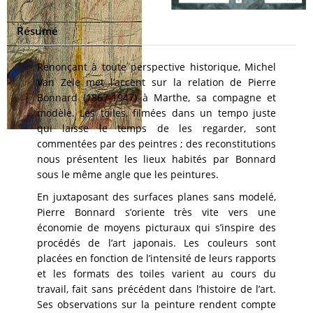
Résumé
Renonçant à toute perspective historique, Michel
Van Zele met l’accent sur la relation de Pierre
Bonnard (1867-1947) à Marthe, sa compagne et
modèle. Les toiles, filmées dans un tempo juste
qui laisse le temps de les regarder, sont
commentées par des peintres ; des reconstitutions
nous présentent les lieux habités par Bonnard
sous le même angle que les peintures.
En juxtaposant des surfaces planes sans modelé,
Pierre Bonnard s’oriente très vite vers une
économie de moyens picturaux qui s’inspire des
procédés de l’art japonais. Les couleurs sont
placées en fonction de l’intensité de leurs rapports
et les formats des toiles varient au cours du
travail, fait sans précédent dans l’histoire de l’art.
Ses observations sur la peinture rendent compte