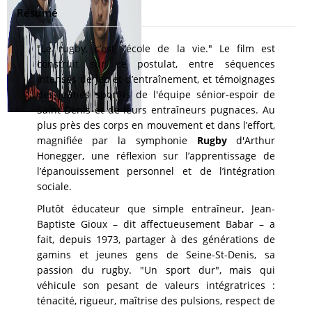
Résumé
"Le rugby, c’est l’école de la vie." Le film est
construit sur ce postulat, entre séquences
intenses de jeu et d’entraînement, et témoignages
des jeunes sportifs de l'équipe sénior-espoir de
Saint-Denis et de leurs entraîneurs pugnaces. Au
plus près des corps en mouvement et dans l’effort,
magnifiée par la symphonie
Rugby
d'Arthur
Honegger, une réflexion sur l’apprentissage de
l’épanouissement personnel et de l’intégration
sociale.
Plutôt éducateur que simple entraîneur, Jean-
Baptiste Gioux – dit affectueusement Babar – a
fait, depuis 1973, partager à des générations de
gamins et jeunes gens de Seine-St-Denis, sa
passion du rugby. "Un sport dur", mais qui
véhicule son pesant de valeurs intégratrices :
ténacité, rigueur, maîtrise des pulsions, respect de