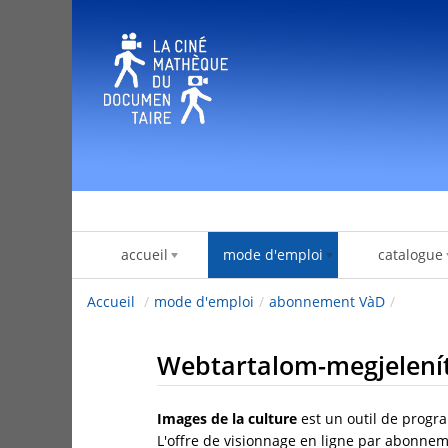
Ugrás a tartalomhoz
accueil
mode d'emploi
catalogue
Accueil
/
mode d'emploi
/
abonnement VàD
/
Webtartalom-megjelení
Images de la culture
est un outil de progr
L'offre de visionnage en ligne par abonneme