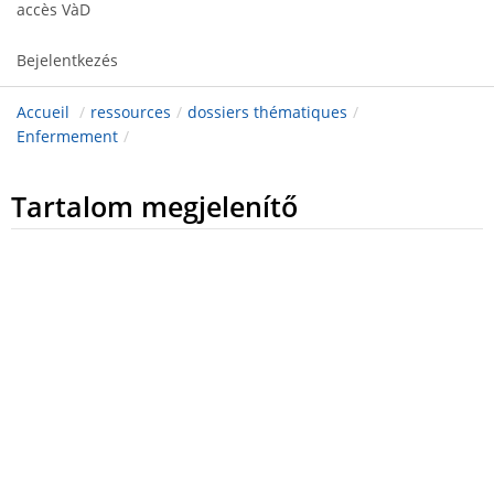
accès VàD
Bejelentkezés
Accueil
/
ressources
/
dossiers thématiques
/
Enfermement
/
Tartalom megjelenítő