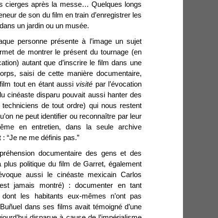
es cierges après la messe… Quelques longs
eneur de son du film en train d’enregistrer les
 dans un jardin ou un musée.
aque personne présente à l’image un sujet
ermet de montrer le présent du tournage (en
tion) autant que d’inscrire le film dans une
corps, saisi de cette manière documentaire,
ilm tout en étant aussi
visité
par l’évocation
u cinéaste disparu pouvait aussi hanter des
techniciens de tout ordre) qui nous restent
on ne peut identifier ou reconnaître par leur
-même en entretien, dans la seule archive
t : “Je ne me définis pas.”
appréhension documentaire des gens et des
a plus politique du film de Garret, également
évoque aussi le cinéaste mexicain Carlos
est jamais montré) : documenter en tant
e dont les habitants eux-mêmes n’ont pas
Buñuel dans ses films avait témoigné d’une
ujourd’hui disparue à cause de l’impérialisme