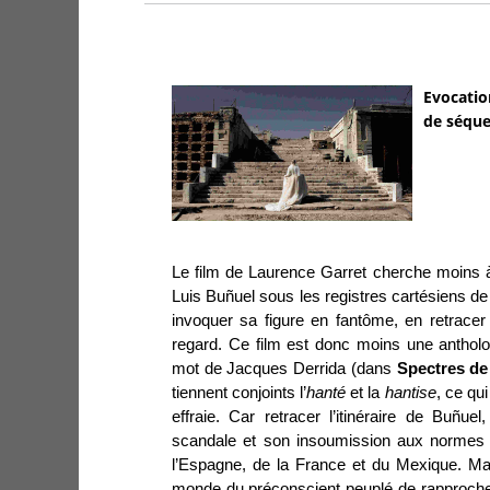
Evocatio
de séque
Le film de Laurence Garret cherche moins à
Luis Buñuel sous les registres cartésiens 
invoquer sa figure en fantôme, en retracer
regard. Ce film est donc moins une anthol
mot de Jacques Derrida (dans
Spectres de
tiennent conjoints l’
hanté
et la
hantise
, ce qu
effraie. Car retracer l’itinéraire de Buñue
scandale et son insoumission aux normes dé
l’Espagne, de la France et du Mexique. Ma
monde du préconscient peuplé de rapproche