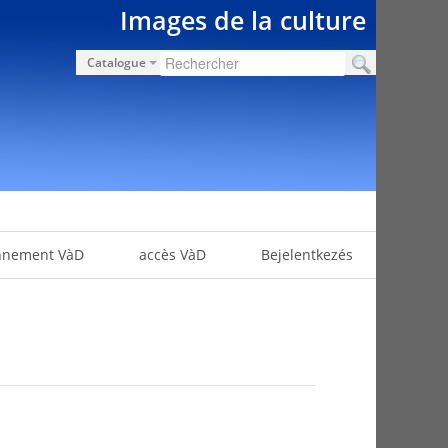
Images de la culture
Catalogue
nnement VàD
accès VàD
Bejelentkezés