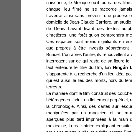
naissance, le Mexique où il tourna des films
chaque lieu filmé ne se raccorde jamai
traverse ainsi sans prévenir une processio
domicile de Jean-Claude Carrière, un studio 
de Denis Lavant lisant des textes auto
cimetières, une forêt qu’on comprendra m
Ces espaces sont moins signifiants en eu
que propres à être investis séparément 
Buñuel. L’un après l’autre, ils renouvellent à 
interrogent sur ce qui
reste
de sa figure ici 
faut entendre le titre du film,
En Ningún 
s’apparente à la recherche d’un lieu idéal po
qui est aussi le lieu des morts, hors du t
terrestre.
La manière dont le film construit ses couche
hétérogènes, induit un flottement perpétuel,
la chronologie. Ainsi, des cartes sur lesquel
manipulées par un magicien et se mou
aperçues plus tard imprimées à la main d
mexicaine, la réalisatrice expliquant ensuit