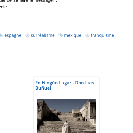
el de se faire le messager : il
nte.
espagne
surréalisme
mexique
franquisme
En Ningún Lugar - Don Luis
Buñuel