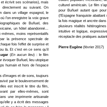
 et écrivit ses scénarios), mais
culturel américain. Le film s’
s directement au suivant. On
pour Buñuel autant que pour 
n dans un village espagnol, le
(l’Espagne franquiste abattant
où l’on enregistre la voix grave
la fois magique et ancrée dans 
biographiques de Buñuel, des
plusieurs réalités hétérogènes
exicaine, un hôtel abandonné…
intuitive et logique, expressiv
x-mêmes, moins représentatifs
réceptacle des pratiques autan
par la présence spectrale de
chaque fois l’effet de surprise et
Pierre Eugène
(février 2017)
ou là. Et c’est en ce sens qu’il
Lugar
(
En aucun lieu
) : le film
ur évoquer Buñuel, lieu utopique
emps humain et hors de l’espace
s d’images et de sons, toujours
 ravivé par le bouleversement de
les est inscrit le titre du film,
vant par elles-mêmes, sont
ans une imprimerie artisanale
e qu’elle y a écrit des messages