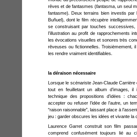
rêves et de fantasmes (
fantasma
, un seul 
fantasme). Deux terrains bien investis par l
Buñuel), dont le film récupère intelligemm
se construisant par touches successives, il
l’illustration au profit de rapprochements in
les évocations visuelles et sonores très con
rêveuses ou fictionnelles. Troisièmement, il
les rendre vraiment identifiables.
la déraison nécessaire
Lorsque le scénariste Jean-Claude Carrière
tout en feuilletant un album d’images, il 
technique des propositions d’idées : cha
accepter ou refuser l’idée de l’autre, un tem
“raison raisonnable”, laissant place à l’asse
jeu : garder obscures les idées et vivante la 
Laurence Garret construit son film passan
comprend confusément toujours lié au ci