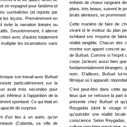
enfants de chœur rangeant d
mot en espagnol pour fantôme et
plans, très beaux, suivent le pr
es surréalistes (et rejoints par
bruits alentours, se promenant
ent les leçons. Premièrement en
Cette manière de faire de ch
 évite la narration linéaire ou
vivant et le moteur du plan p
tuitifs. Deuxièmement, il alterne
exhibant ses moyens de fabrica
crètes avec d’autres totalement
réalité tangible. Chacun des 
 multiplie les incarnations sans
montre son apport concret au f
de Buñuel. Comme si l’esprit d
corps (acteurs aussi bien que 
fondamentalement étrangers, qu’
nom. D’ailleurs, Buñuel lui
 évoque son travail avec Buñuel
filmique où il apparaît, répondai
insiste particulièrement sur la
cun avait trois secondes pour
C’est peut-être dans cette 
ps inférieur à l’apparition de la
lieux que se retrouve la part l
ntiment spontané. Ce qui était en
présente chez Buñuel et qu’
capacité de surprise.
Reygadas (dont le visage n’
qu’
outsider
une réalité local
t d’un lieu à un autre, qu’on
conscience. Selon Reygadas, 
néaste (Calanda, sa ville de
culture populaire mexicaine, a