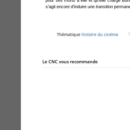
pour ses morts à elle et qu’elle charge Buñu
s’agit encore d’induire une
transition
permane
Thématique
histoire du cinéma
Le CNC vous recommande