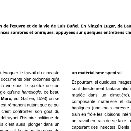
n de l’œuvre et de la vie de Luis Buñel, En Ningún Lugar, de La
nces sombres et oniriques, appuyées sur quelques entretiens clé
 évoquer le travail du cinéaste
un matérialisme spectral
de documents bien ordonnés qu’à
Et pourtant, si quelques imag
 la vie sous le
spectre
de son
sont directement fantasmatiqu
ogie qu’une
hantologie
, ce beau
mariée dans un cimetière)
 Marx
, éd. Galilée, 1993) où se
composante matérielle et do
i est rémanent autant que ce qui
haptiques (une main caresse
l, c’est confronter son goût du
train en frôle les cloisons int
frayant l’histoire politique de
un travail en train de se faire 
is c’est aussi plonger dans un
capturant des insectes, Denis 
ments à la six-quatre-deux, de