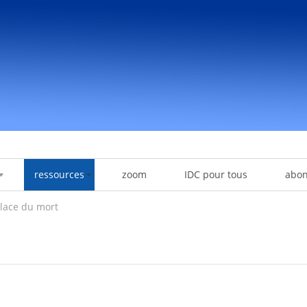
ressources
zoom
IDC pour tous
abo
place du mort