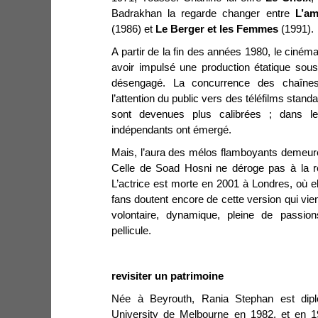
Badrakhan la regarde changer entre
L’am
(1986) et
Le Berger et les Femmes
(1991).
A partir de la fin des années 1980, le ciném
avoir impulsé une production étatique sous 
désengagé. La concurrence des chaînes 
l’attention du public vers des téléfilms stand
sont devenues plus calibrées ; dans 
indépendants ont émergé.
Mais, l’aura des mélos flamboyants demeure
Celle de Soad Hosni ne déroge pas à la rè
L’actrice est morte en 2001 à Londres, où el
fans doutent encore de cette version qui vie
volontaire, dynamique, pleine de passi
pellicule.
revisiter un patrimoine
Née à Beyrouth, Rania Stephan est dip
University de Melbourne en 1982, et en 1