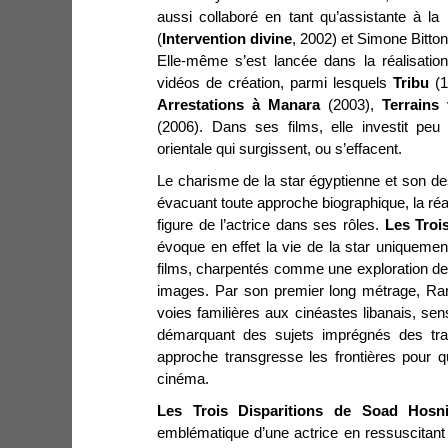
aussi collaboré en tant qu’assistante à la
(
Intervention divine
, 2002) et Simone Bitton
Elle-même s’est lancée dans la réalisatio
vidéos de création, parmi lesquels
Tribu
(1
Arrestations à Manara
(2003),
Terrains
(2006). Dans ses films, elle investit peu 
orientale qui surgissent, ou s’effacent.
Le charisme de la star égyptienne et son dest
évacuant toute approche biographique, la réal
figure de l’actrice dans ses rôles.
Les Troi
évoque en effet la vie de la star uniquemen
films, charpentés comme une exploration de
images. Par son premier long métrage, Ran
voies familières aux cinéastes libanais, sen
démarquant des sujets imprégnés des tr
approche transgresse les frontières pour q
cinéma.
Les Trois Disparitions de Soad Hosn
emblématique d’une actrice en ressuscitant