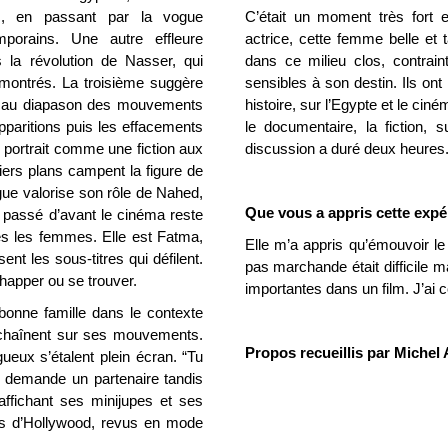
es, en passant par la vogue
C’était un moment très fort et
porains. Une autre effleure
actrice, cette femme belle et 
s la révolution de Nasser, qui
dans ce milieu clos, contraint
 montrés. La troisième suggère
sensibles à son destin. Ils ont 
e, au diapason des mouvements
histoire, sur l’Egypte et le cin
pparitions puis les effacements
le documentaire, la fiction,
portrait comme une fiction aux
discussion a duré deux heures.
ers plans campent la figure de
logue valorise son rôle de Nahed,
Que vous a appris cette expé
passé d’avant le cinéma reste
utes les femmes. Elle est Fatma,
Elle m’a appris qu’émouvoir le
t les sous-titres qui défilent.
pas marchande était difficile 
chapper ou se trouver.
importantes dans un film. J’ai 
bonne famille dans le contexte
chaînent sur ses mouvements.
Propos recueillis par Michel 
eux s’étalent plein écran. “Tu
 demande un partenaire tandis
ffichant ses minijupes et ses
és d’Hollywood, revus en mode