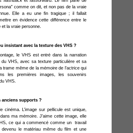
es
flashback
et
fastforward
. Le film parle de
ersona” comme on dit, et non pas de la vraie
ue. Elle a eu une fin tragique ; il fallait
 mettre en évidence cette différence entre le
et la vraie personne.
eu insistant avec la texture des VHS ?
montage, le VHS est entré dans la narration
du VHS, avec sa texture particulière et sa
 la trame même de la mémoire de l’actrice qui
ns les premières images, les souvenirs
 du VHS.
s anciens supports ?
e cinéma. L’image sur pellicule est unique,
e dans ma mémoire. J’aime cette image, elle
VHS, ce qui a commencé comme un travail
st devenu le matériau même du film et une