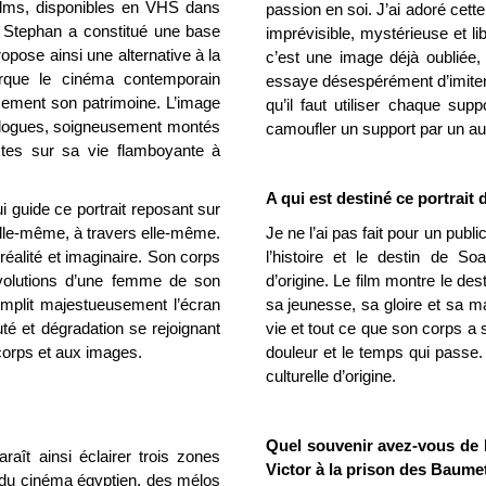
 films, disponibles en VHS dans
passion en soi. J’ai adoré cett
 Stephan a constitué une base
imprévisible, mystérieuse et lib
opose ainsi une alternative à la
c’est une image déjà oubliée
rque le cinéma contemporain
essaye désespérément d’imiter 
cement son patrimoine. L’image
qu’il faut utiliser chaque sup
dialogues, soigneusement montés
camoufler un support par un au
tes sur sa vie flamboyante à
A qui est destiné ce portrait 
i guide ce portrait reposant sur
elle-même, à travers elle-même.
Je ne l’ai pas fait pour un publi
réalité et imaginaire. Son corps
l’histoire et le destin de So
volutions d’une femme de son
d’origine. Le film montre le de
mplit majestueusement l’écran
sa jeunesse, sa gloire et sa mat
té et dégradation se rejoignant
vie et tout ce que son corps a 
orps et aux images.
douleur et le temps qui passe.
culturelle d’origine.
Quel souvenir avez-vous de l
raît ainsi éclairer trois zones
Victor à la prison des Baumet
e du cinéma égyptien, des mélos