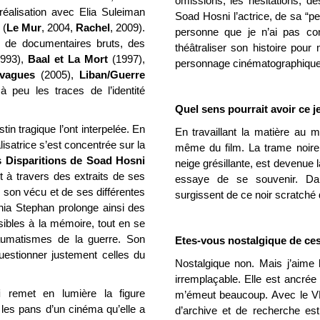
omissions, les hésitations, d
 réalisation avec Elia Suleiman
Soad Hosni l’actrice, de sa “p
 (
Le Mur
, 2004,
Rachel
, 2009).
personne que je n’ai pas conn
n de documentaires bruts, des
théâtraliser son histoire pour
993),
Baal et La Mort
(1997),
personnage cinématographique 
 vagues
(2005),
Liban/Guerre
à peu les traces de l’identité
Quel sens pourrait avoir ce j
in tragique l’ont interpelée. En
En travaillant la matière au 
isatrice s’est concentrée sur la
même du film. La trame noire 
s Disparitions de Soad Hosni
neige grésillante, est devenue
t à travers des extraits de ses
essaye de se souvenir. Da
 son vécu et de ses différentes
surgissent de ce noir scratché
ia Stephan prolonge ainsi des
sibles à la mémoire, tout en se
aumatismes de la guerre. Son
Etes-vous nostalgique de ce
uestionner justement celles du
Nostalgique non. Mais j’aime l
irremplaçable. Elle est ancré
i
remet en lumière la figure
m’émeut beaucoup. Avec le 
 les pans d’un cinéma qu’elle a
d’archive et de recherche e