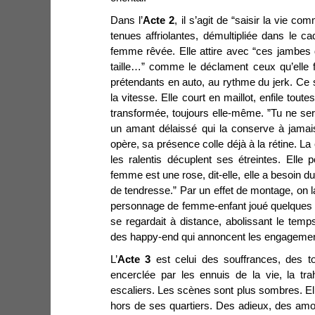
Dans l’
Acte 2
, il s’agit de “saisir la vie 
tenues affriolantes, démultipliée dans le
femme rêvée. Elle attire avec “ces jambes d
taille…” comme le déclament ceux qu’elle f
prétendants en auto, au rythme du jerk. Ce 
la vitesse. Elle court en maillot, enfile tou
transformée, toujours elle-même. ”Tu ne se
un amant délaissé qui la conserve à jama
opère, sa présence colle déjà à la rétine. La 
les ralentis décuplent ses étreintes. Elle 
femme est une rose, dit-elle, elle a besoin du 
de tendresse.” Par un effet de montage, on la
personnage de femme-enfant joué quelques 
se regardait à distance, abolissant le tem
des happy-end qui annoncent les engagement
L’
Acte 3
est celui des souffrances, des t
encerclée par les ennuis de la vie, la tr
escaliers. Les scènes sont plus sombres. El
hors de ses quartiers. Des adieux, des am