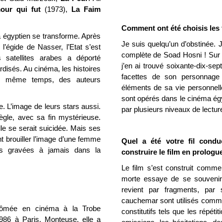
our qui fut
(1973),
La Faim
Comment ont été choisis les f
a égyptien se transforme. Après
Je suis quelqu’un d’obstinée. 
l’égide de Nasser, l’Etat s’est
complète de Soad Hosni ! Sur l
satellites arabes a déporté
j’en ai trouvé soixante-dix-se
ardisés. Au cinéma, les histoires
facettes de son personnage 
le même temps, des auteurs
éléments de sa vie personnel
sont opérés dans le cinéma égyp
. L’image de leurs stars aussi.
par plusieurs niveaux de lectur
gle, avec sa fin mystérieuse.
le se serait suicidée. Mais ses
nt brouiller l’image d’une femme
Quel a été votre fil cond
ons gravées à jamais dans la
construire le film en prologue
Le film s’est construit comme
morte essaye de se souvenir
revient par fragments, par 
cauchemar sont utilisés comme
lômée en cinéma à la Trobe
constitutifs tels que les répéti
986 à Paris. Monteuse, elle a