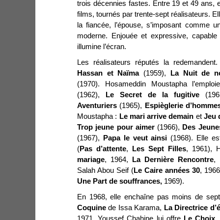
trois décennies fastes. Entre 19 et 49 ans, 
films, tournés par trente-sept réalisateurs. Elle
la fiancée, l’épouse, s’imposant comme 
moderne. Enjouée et expressive, capable 
illumine l’écran.
Les réalisateurs réputés la redemandent.
Hassan et Naïma
(1959),
La Nuit
de n
(1970). Hosameddin Moustapha l’emplo
(1962),
Le Secret de la fugitive
(196
Aventuriers
(1965),
Espièglerie d’homme
Moustapha :
Le mari arrive demain
et
Jeu 
Trop jeune pour aimer
(1966),
Des Jeunes
(1967),
Papa le veut ainsi
(1968). Elle es
(
Pas d’attente
,
Les Sept Filles
, 1961), H
mariage
, 1964,
La Dernière
Rencontre
,
Salah Abou Seif (
Le Caire années 30
, 196
Une Part de souffrances,
1969).
En 1968, elle enchaîne pas moins de sept
Coquine
de Issa Karama,
La Directrice
d’é
1971, Youssef Chahine lui offre
Le Choix
,