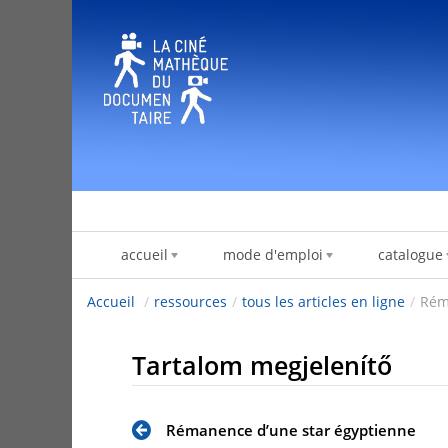
Ugrás a tartalomhoz
accueil
mode d'emploi
catalogue
Accueil
/
ressources
/
tous les articles en ligne
/
Rém
Tartalom megjelenítő
Rémanence d’une star égyptienne