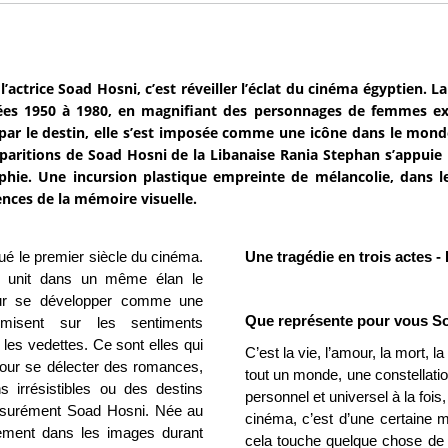
’actrice Soad Hosni, c’est réveiller l’éclat du cinéma égyptien. La
ées 1950 à 1980, en magnifiant des personnages de femmes ex
par le destin, elle s’est imposée comme une icône dans le monde 
sparitions de Soad Hosni de la Libanaise Rania Stephan s’appuie
phie. Une incursion plastique empreinte de mélancolie, dans l
nces de la mémoire visuelle.
é le premier siècle du cinéma.
Une tragédie en trois actes -
il unit dans un même élan le
ur se développer comme une
Que représente pour vous S
s misent sur les sentiments
 les vedettes. Ce sont elles qui
C’est la vie, l’amour, la mort, l
 pour se délecter des romances,
tout un monde, une constellation
 irrésistibles ou des destins
personnel et universel à la fois,
assurément Soad Hosni. Née au
cinéma, c’est d’une certaine m
ement dans les images durant
cela touche quelque chose de 