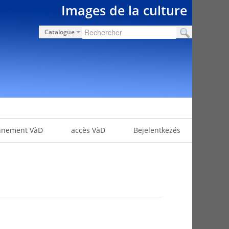
Images de la culture
Catalogue
nnement VàD
accès VàD
Bejelentkezés