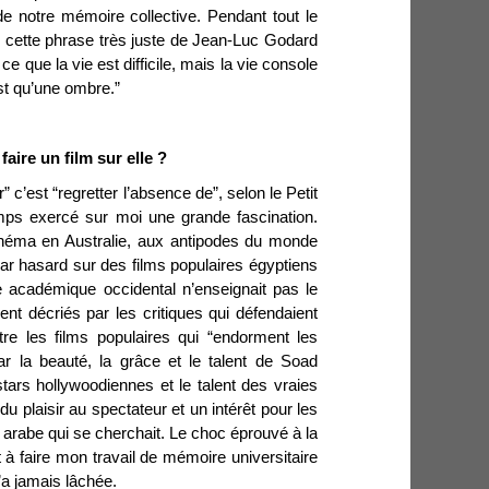
de notre mémoire collective. Pendant tout le
te cette phrase très juste de Jean-Luc Godard
ce que la vie est difficile, mais la vie console
st qu’une ombre.”
aire un film sur elle ?
” c’est “regretter l’absence de”, selon le Petit
mps exercé sur moi une grande fascination.
cinéma en Australie, aux antipodes du monde
par hasard sur des films populaires égyptiens
académique occidental n’enseignait pas le
ent décriés par les critiques qui défendaient
e les films populaires qui “endorment les
r la beauté, la grâce et le talent de Soad
ars hollywoodiennes et le talent des vraies
du plaisir au spectateur et un intérêt pour les
arabe qui se cherchait. Le choc éprouvé à la
 à faire mon travail de mémoire universitaire
’a jamais lâchée.