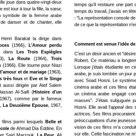
elle joue dans quatre-vingt-deux
temps qu’il restaure une part 
 est tour à tour la fille, la sœur,
temps du travail, j’avais en tê
un symbole de la femme arabe
: “La représentation console de 
de danser et de chanter, elle
de ce que la représentation n’e
 Henri Barakat la dirige dans
Comment est venue l’idée de f
oces
(1966),
L’Amour perdu
ie dans
Les Trois Espiègles
C’est un désir ancien et “désirer
3),
La Route
(1964),
Trois
Robert. Ce matériau a longte
s
(1966). Elle tourne pour Niazi
Lorsque j’étais étudiante en 
d’amour et de mariage
(1963),
arabe, je suis tombée un jour 
 très fous
et
Eve et le Singe
avec Soad Hosni. Le système 
t aussi dirigée par Atef Salem
cinéma arabe et ces films étai
assan Al-Saifi (
Histoire d’un
un cinéma arabe engagé contr
 1967), comme par le fameux
masses”. J’étais subjuguée pa
6,
La Deuxième
Epouse
, 1967,
Hosni. Elle avait l’
appeal
des st
actrices. Ses films procuraient 
préoccupations d’une jeunesse 
 films parmi lesquels
Belle et
vision de ces films m’a conduit
cole
de Ahmad Dia Eddine. En
sur elle. Cette fascination ne m
 et Said Marzouk,
La Peur
. Ali