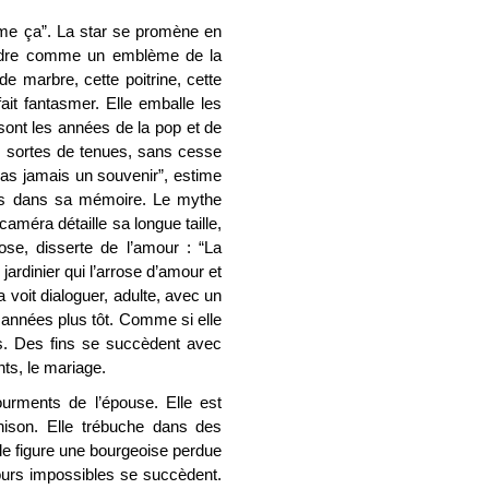
comme ça”. La star se promène en
 cadre comme un emblème de la
e marbre, cette poitrine, cette
ait fantasmer. Elle emballe les
sont les années de la pop et de
tes sortes de tenues, sans cesse
ras jamais un souvenir”, estime
is dans sa mémoire. Le mythe
caméra détaille sa longue taille,
pose, disserte de l’amour : “La
jardinier qui l’arrose d’amour et
 voit dialoguer, adulte, avec un
années plus tôt. Comme si elle
ps. Des fins se succèdent avec
s, le mariage.
ourments de l’épouse. Elle est
ahison. Elle trébuche dans des
le figure une bourgeoise perdue
ours impossibles se succèdent.