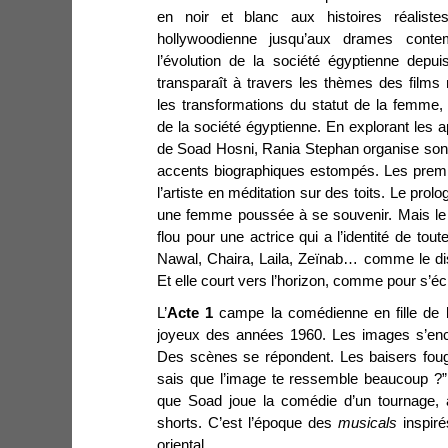
en noir et blanc aux histoires réalist
hollywoodienne jusqu’aux drames contem
l’évolution de la société égyptienne depui
transparaît à travers les thèmes des films
les transformations du statut de la femm
de la société égyptienne. En explorant les a
de Soad Hosni, Rania Stephan organise son 
accents biographiques estompés. Les premi
l’artiste en méditation sur des toits. Le pro
une femme poussée à se souvenir. Mais le 
flou pour une actrice qui a l’identité de to
Nawal, Chaira, Laila, Zeïnab… comme le disen
Et elle court vers l’horizon, comme pour s’é
L’
Acte 1
campe la comédienne en fille de 
joyeux des années 1960. Les images s’en
Des scènes se répondent. Les baisers fougu
sais que l’image te ressemble beaucoup ?”
que Soad joue la comédie d’un tournage, a
shorts. C’est l’époque des
musicals
inspir
oriental.