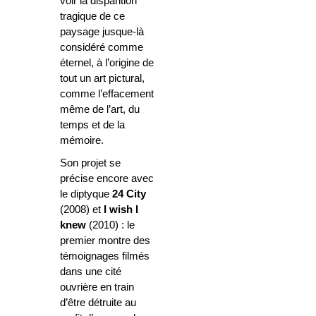
voir la disparition
tragique de ce
paysage jusque-là
considéré comme
éternel, à l’origine de
tout un art pictural,
comme l’effacement
même de l’art, du
temps et de la
mémoire.
Son projet se
précise encore avec
le diptyque
24 City
(2008) et
I wish I
knew
(2010) : le
premier montre des
témoignages filmés
dans une cité
ouvrière en train
d’être détruite au