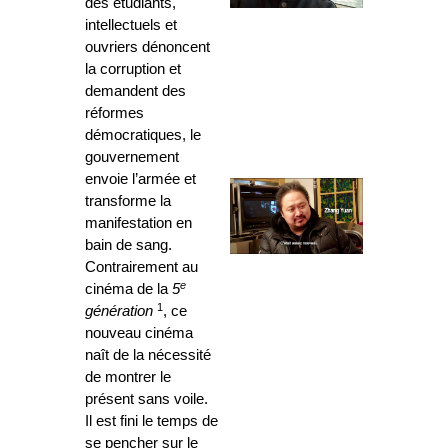
des étudiants,
intellectuels et
ouvriers dénoncent
la corruption et
demandent des
réformes
démocratiques, le
gouvernement
envoie l’armée et
transforme la
manifestation en
bain de sang.
Contrairement au
e
cinéma de la
5
1
génération
, ce
nouveau cinéma
naît de la nécessité
de montrer le
présent sans voile.
Il est fini le temps de
se pencher sur le