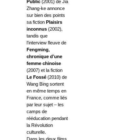
Public
(2001) de Jia
Zhang-ke annonce
sur bien des points
sa fiction
Plaisirs
inconnus
(2002),
tandis que
l’interview fleuve de
Fengming,
chronique d’une
femme chinoise
(2007) et la fiction
Le Fossé
(2010) de
Wang Bing sortent
en même temps en
France, comme liés
par leur sujet – les
camps de
rééducation pendant
la Révolution
culturelle.
Dans les deux films