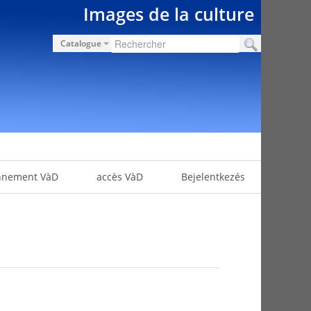
Images de la culture
Catalogue
nnement VàD
accès VàD
Bejelentkezés