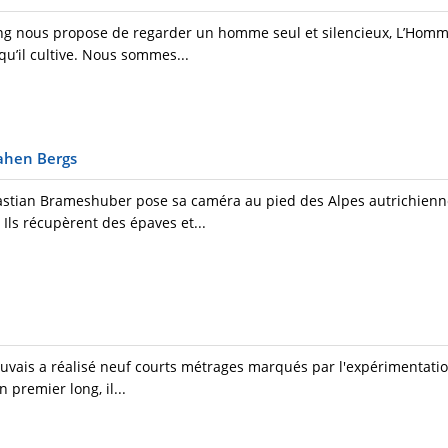
ng nous propose de regarder un homme seul et silencieux, L’Homm
 qu’il cultive. Nous sommes...
ahen Bergs
tian Brameshuber pose sa caméra au pied des Alpes autrichienne
Ils récupèrent des épaves et...
vais a réalisé neuf courts métrages marqués par l'expérimentation
 premier long, il...