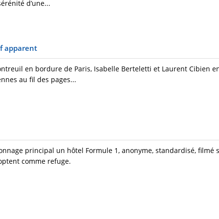
érénité d’une...
ef apparent
reuil en bordure de Paris, Isabelle Berteletti et Laurent Cibien en 
nnes au fil des pages...
age principal un hôtel Formule 1, anonyme, standardisé, filmé s
adoptent comme refuge.