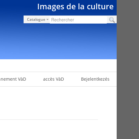
Images de la culture
Catalogue
nnement VàD
accès VàD
Bejelentkezés