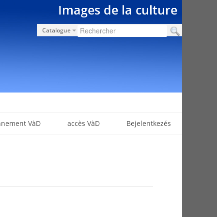
Images de la culture
Catalogue
nnement VàD
accès VàD
Bejelentkezés