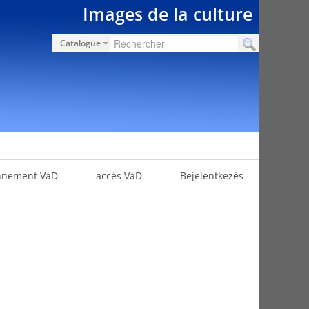
Images de la culture
Catalogue
nnement VàD
accès VàD
Bejelentkezés