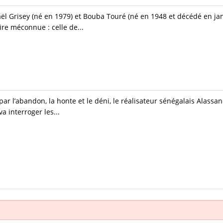
aël Grisey (né en 1979) et Bouba Touré (né en 1948 et décédé en jan
ire méconnue : celle de...
 par l’abandon, la honte et le déni, le réalisateur sénégalais Alass
a interroger les...