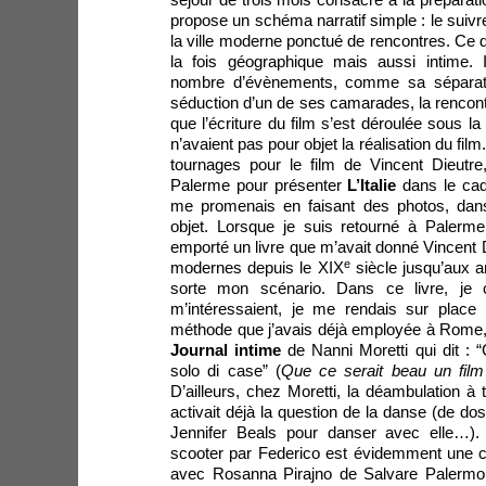
séjour de trois mois consacré à la préparatio
propose un schéma narratif simple : le suiv
la ville moderne ponctué de rencontres. Ce 
la fois géographique mais aussi intime. Il
nombre d’évènements, comme sa séparati
séduction d’un de ses camarades, la rencon
que l’écriture du film s’est déroulée sous la
n’avaient pas pour objet la réalisation du film
tournages pour le film de Vincent Dieutre
Palerme pour présenter
L’Italie
dans le cadr
me promenais en faisant des photos, dan
objet. Lorsque je suis retourné à Palerm
emporté un livre que m’avait donné Vincent 
e
modernes depuis le XIX
siècle jusqu’aux a
sorte mon scénario. Dans ce livre, je c
m’intéressaient, je me rendais sur place 
méthode que j’avais déjà employée à Rome, 
Journal intime
de Nanni Moretti qui dit : “
solo di case” (
Que ce serait beau un film
D’ailleurs, chez Moretti, la déambulation à t
activait déjà la question de la danse (de do
Jennifer Beals pour danser avec elle…)
scooter par Federico est évidemment une ci
avec Rosanna Pirajno de Salvare Palermo