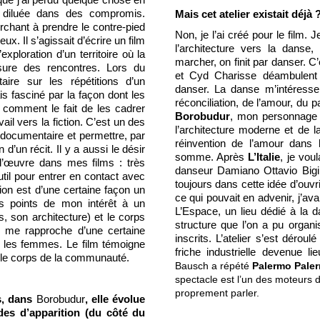
que j’ai perdu quelque chose en
, diluée dans des compromis.
Mais cet atelier existait déjà 
rchant à prendre le contre-pied
Non, je l’ai créé pour le film. J
x. Il s’agissait d’écrire un film
l’architecture vers la dan
xploration d’un territoire où la
marcher, on finit par danser. C
esure des rencontres. Lors du
et Cyd Charisse déambulent
ire sur les répétitions d’un
danser. La danse m’intéresse
is fasciné par la façon dont les
réconciliation, de l’amour, du 
comment le fait de les cadrer
Borobudur
, mon personnage p
ail vers la fiction. C’est un des
l’architecture moderne et de l
on documentaire et permettre, par
réinvention de l’amour dans
 d’un récit. Il y a aussi le désir
somme. Après
L’Italie
, je vou
 l’œuvre dans mes films : très
danseur Damiano Ottavio Bigi.
util pour entrer en contact avec
toujours dans cette idée d’ouvrir
tion est d’une certaine façon un
ce qui pouvait en advenir, j’a
es points de mon intérêt à un
L’Espace, un lieu dédié à la 
 son architecture) et le corps
structure que l’on a pu organi
e me rapproche d’une certaine
inscrits. L’atelier s’est déro
e les femmes. Le film témoigne
friche industrielle devenue 
r le corps de la communauté.
Bausch a répété
Palermo Pale
spectacle est l’un des moteurs
proprement parler.
s, dans
Borobudur
, elle évolue
des d’apparition (du côté du