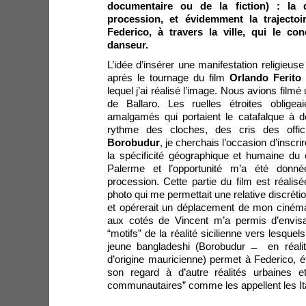
documentaire ou de la fiction) : la
procession, et évidemment la trajectoi
Federico, à travers la ville, qui le c
danseur.
L’idée d’insérer une manifestation religieus
après le tournage du film
Orlando Ferito
lequel j’ai réalisé l’image. Nous avions film
de Ballaro. Les ruelles étroites oblige
amalgamés qui portaient le catafalque 
rythme des cloches, des cris des offic
Borobudur
, je cherchais l’occasion d’inscr
la spécificité géographique et humaine du c
Palerme et l’opportunité m’a été donn
procession. Cette partie du film est réalis
photo qui me permettait une relative discréti
et opérerait un déplacement de mon cinéma à 
aux cotés de Vincent m’a permis d’envisa
“motifs” de la réalité sicilienne vers lesquels
jeune bangladeshi (Borobudur ̶ en réalit
d’origine mauricienne) permet à Federico, ét
son regard à d’autre réalités urbaines et
communautaires” comme les appellent les Ita