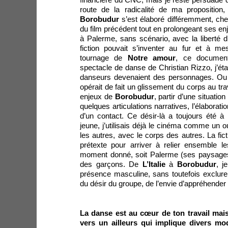
financière du CNC, mais je reste persuadé 
route de la radicalité de ma proposition
Borobudur
s’est élaboré différemment, che
du film précédent tout en prolongeant ses enjeu
à Palerme, sans scénario, avec la liberté d’e
fiction pouvait s’inventer au fur et à m
tournage de
Notre amour
, ce documenta
spectacle de danse de Christian Rizzo, j’éta
danseurs devenaient des personnages. Ou 
opérait de fait un glissement du corps au trav
enjeux de
Borobudur
, partir d’une situati
quelques articulations narratives, l’élaboration
d’un contact. Ce désir-là a toujours été à
jeune, j’utilisais déjà le cinéma comme un o
les autres, avec le corps des autres. La fic
prétexte pour arriver à relier ensemble l
moment donné, soit Palerme (ses paysages,
des garçons. De
L’Italie
à
Borobudur
, j
présence masculine, sans toutefois exclur
du désir du groupe, de l’envie d’appréhende
La danse est au cœur de ton travail mai
vers un ailleurs qui implique divers mo