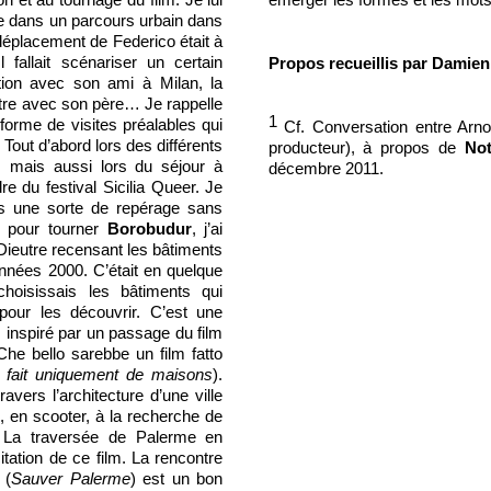
n et au tournage du film. Je lui
émerger les formes et les mots
re dans un parcours urbain dans
déplacement de Federico était à
 fallait scénariser un certain
Propos recueillis par Damien
on avec son ami à Milan, la
tre avec son père… Je rappelle
1
 forme de visites préalables qui
Cf. Conversation entre Arno
. Tout d’abord lors des différents
producteur), à propos de
No
, mais aussi lors du séjour à
décembre 2011.
e du festival Sicilia Queer. Je
s une sorte de repérage sans
e pour tourner
Borobudur
, j’ai
Dieutre recensant les bâtiments
nnées 2000. C’était en quelque
hoisissais les bâtiments qui
pour les découvrir. C’est une
inspiré par un passage du film
Che bello sarebbe un film fatto
 fait uniquement de maisons
).
ravers l’architecture d’une ville
s, en scooter, à la recherche de
. La traversée de Palerme en
tation de ce film. La rencontre
 (
Sauver Palerme
) est un bon