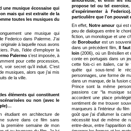
amoureuse, et enfin les m
propose tel ou tel exercice
nd une musique écossaise qui
d’expérimenter à Federico)
on mais qui est extraite de la
particulière que l’on pouvait
omme toutes les musiques du
En effet,
Notre amour
qui est 
peu de dialogues entre le chor
 longuement une musique qui
fiction, un monologue et une
e Federico dans Palerme. J’ai
de
Borobudur
est un souvenir 
originale à laquelle nous avons
dans un précédent film,
Il fau
rs. Puis, l’idée d’employer la
loin
(2006), où un Brésilien et 
ermo Palermo
s’est imposée, à
conte en portugais dans un jeu
otamment pour cette procession,
cette fois-ci en italien, car 
voir secret qu’il induit. C’est
quête qui sous-tend le réc
de musiques, alors que j’ai mis
personnages, une forme de magi
ts de la ville.
dans un manque, de la fusion d
Prince sont la même personne
passions car “la musique s
des éléments qui constituent
accordent une place privilégi
 scénarisées ou non (avec le
sentiment de me trouver souven
mple)…
marqueurs à l’intérieur du film
n étudiant en architecture de
goût que j’ai d’allumer la camé
 me suivre dans ce film sans
nécessité tout de même de ra
s la première semaine de mon
entre-deux, entre l’apparition 