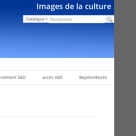
Images de la culture
Catalogue
nnement VàD
accès VàD
Bejelentkezés