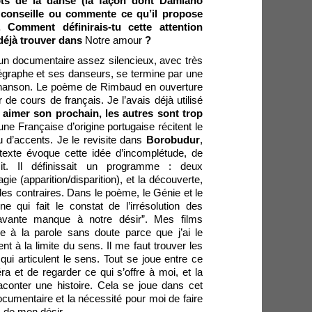
ots de la danse (la façon dont Damiano
, conseille ou commente ce qu’il propose
. Comment définirais-tu cette attention
 déjà trouver dans
Notre amour
?
un documentaire assez silencieux, avec très
égraphe et ses danseurs, se termine par une
 chanson. Le poème de Rimbaud en ouverture
de cours de français. Je l’avais déjà utilisé
t aimer son prochain, les autres sont trop
une Française d’origine portugaise récitent le
 d’accents. Je le revisite dans
Borobudur
,
le texte évoque cette idée d’incomplétude, de
it. Il définissait un programme : deux
e (apparition/disparition), et la découverte,
es contraires. Dans le poème, le Génie et le
 qui fait le constat de l’irrésolution des
avante manque à notre désir”. Mes films
ée à la parole sans doute parce que j’ai le
t à la limite du sens. Il me faut trouver les
 qui articulent le sens. Tout se joue entre ce
ra et de regarder ce qui s’offre à moi, et la
conter une histoire. Cela se joue dans cet
documentaire et la nécessité pour moi de faire