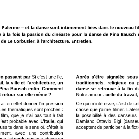
 ─ Palerme ─ et la danse sont intimement liées dans le nouveau 
ise à la fois la passion du cinéaste pour la danse de Pina Bausch 
e Le Corbusier, à l’architecture. Entretien.
 en passant par
Si c’est une île,
Après s’être signalée sous
l, la ville et l’architecture, un
traditionnels, religieux ou
de Pina Bausch enfin. Comment
danse se retrouve à la fin 
t retour sur elle-même ?
Notre amour
: celle du travai
it en effet donner l’impression
Ce qui m’intéresse, c’est de cr
 Les thématiques sont proches :
chose que j’aime filmer. L’atel
ilm, que je n’ai pas tout à fait
la possibilité à des danseurs
C’est probable avec
L’Italie,
qui
Damiano Ottavio Bigi [danseu
ussite dans le sens où c’était le
acceptent de participer à la ficti
ement, avec une contribution