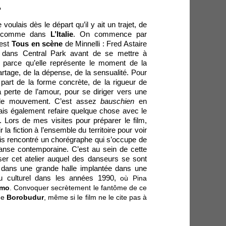
?
e voulais dès le départ qu’il y ait un trajet, de
se, comme dans
L’Italie
. On commence par
’est
Tous en scène
de Minnelli : Fred Astaire
 dans Central Park avant de se mettre à
 parce qu’elle représente le moment de la
partage, de la dépense, de la sensualité. Pour
art de la forme concrète, de la rigueur de
a perte de l’amour, pour se diriger vers une
 le mouvement. C’est assez
bauschien
en
lais également refaire quelque chose avec le
 Lors de mes visites pour préparer le film,
 la fiction à l’ensemble du territoire pour voir
vais rencontré un chorégraphe qui s’occupe de
danse contemporaine. C’est au sein de cette
ser cet atelier auquel des danseurs se sont
ulé dans une grande halle implantée dans une
lieu culturel dans les années 1990,
où Pina
rmo
. Convoquer secrètement le fantôme de ce
 de
Borobudur
, même si le film ne le cite pas à