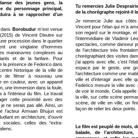
 danse des jeunes gens, la
Tu remercies Julie Desprairie
re du personnage principal,
de la chorégraphe rejoint-il le
onduira à se rapprocher d’un
Je remercie Julie aux côtés
Vincent pour l’élan qui m’a am
e dans
Borobudur
m’est venue
son regard sur le montage, et 
(2015) de Vincent Dieutre sur
l’intermédiaire de Vladimir L
é une procession dans le quartier
spectacles, comme danseur pu
aient une vingtaine d’hommes
de l’architecture très frontale
à des manœuvres complexes au
chorégraphiant des visites dan
iants et de la fanfare. Pour
j’ai appris avec elle, c’est l’é
ire la présence de Federico dans
espace par le geste, une gr
entre historique de la ville de
l’architecture comme une matiè
ée de filmer à nouveau une
ville et d’interagir avec elle
ée en couleur, avec un appareil
Federico mesure la ville avec s
on, une immersion dans la foule,
de voir le monde. Cela appelle 
l’intérieur du film. Le travail
la ville, sur cette scène perm
ger cette proximité avec des
scène, de ville en ville, on fin
 je ne serais pas allé. Ainsi, un
façon de relier les deux points.
é l’acteur Armaan Bhujun est
udiant en architecture, d’ouvrir
 sociales, celles des “extra-
Le film est peuplé de mots, 
liens.
balade, de l’architecture