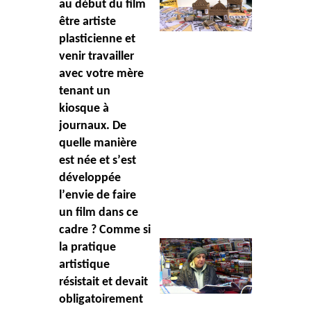
au début du film
être artiste
plasticienne et
venir travailler
avec votre mè
re
tenant un
kiosque à
journaux.
De
quelle maniè
re
est née et s
’
est
développée
l
’
envie de faire
un film dans ce
cadre ? Comme si
la pratique
artistique
résistait et devait
obligatoirement