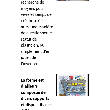
recherche de
moyens pour
vivre et temps de
création. C
’
est
aussi une mani
è
re
de questionner le
statut de
plasticien, ou
simplement d
’
en
jouer, de
l
’
inventer.
La forme est
d
’
ailleurs
composée de
divers supports
et dispositifs : les