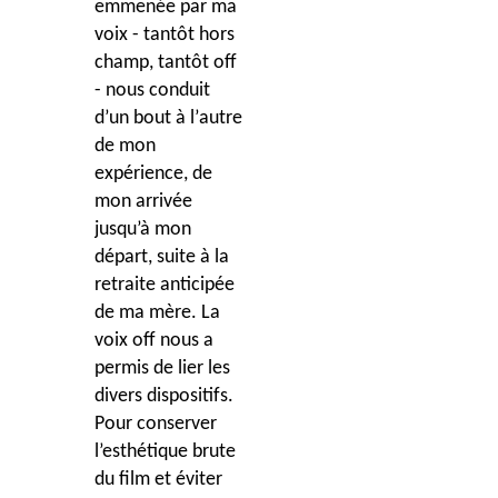
emmenée par ma
voix - tantôt hors
champ, tantô
t off
- nous conduit
d
’
un bout
à l
’
autre
de mon
expérience,
de
mon arriv
ée
jusqu’à mon
départ, suite à la
retraite anticipé
e
de ma mè
re. La
voix off nous a
permis de lier les
divers dispositifs.
Pour conserver
l’esthétique brute
du film et éviter