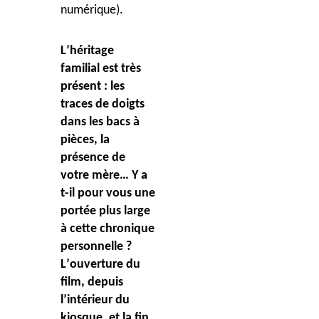
numérique).
L
’
héritage
familial est trè
s
présent : les
traces de doigts
dans les bacs à
pi
è
ces, la
présence de
votre m
è
re… Y a
t-il pour vous une
portée plus large
à cette chronique
personnelle ?
L
’
ouverture du
film, depuis
l
’
intérieur du
kiosque, et la fin