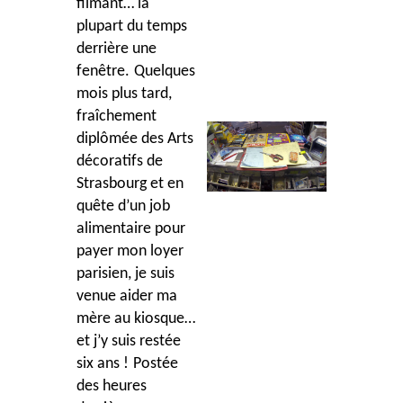
filmant… la
plupart du temps
derrière une
fenêtre.
Quelques
mois plus tard,
fraîchement
diplômée des Arts
décoratifs de
Strasbourg et en
quête d’un job
alimentaire pour
payer mon loyer
parisien, je suis
venue aider ma
mère au kiosque…
et j’y suis restée
six ans !
Postée
des heures