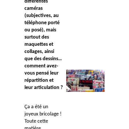
différentes
caméras
(subjectives, au
téléphone porté
ou posé), mais
surtout des
maquettes et
collages, ainsi
que des dessins…
comment avez-
vous pensé leur
répartition et
leur articulation ?
Ça a été un
joyeux bricolage !
Toute cette
matiè
re