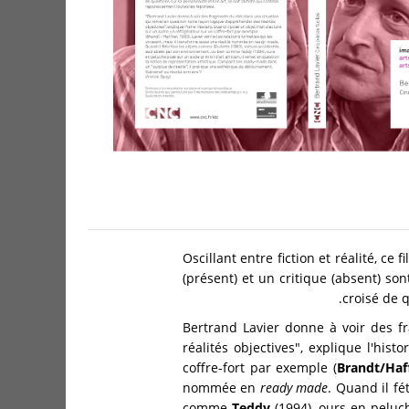
Oscillant entre fiction et réalité, c
(présent) et un critique (absent) sont
croisé de q
"Bertrand Lavier donne à voir des 
réalités objectives", explique l'hi
coffre-fort par exemple (
Brandt/Haf
nommée en
ready made
. Quand il f
comme
Teddy
(1994), ours en peluch