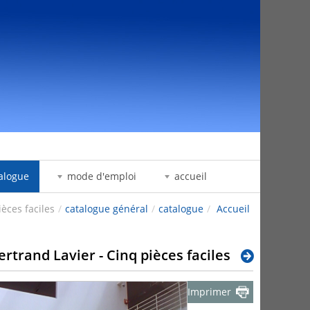
דלג לתוכן
alogue
mode d'emploi
accueil
ièces faciles
/
catalogue général
/
catalogue
/
Accueil
ertrand Lavier - Cinq pièces faciles
Imprimer