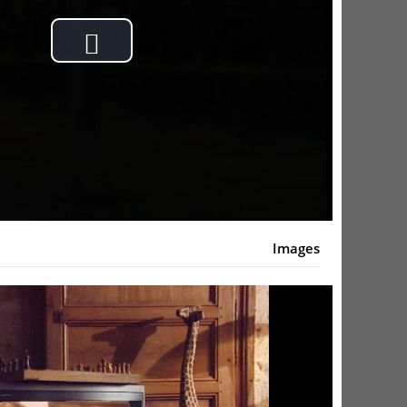
Play
Video
Images