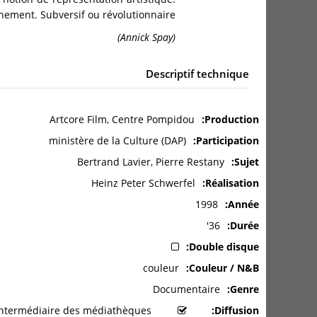
ement. Subversif ou révolutionnaire ?
(Annick Spay)
Descriptif technique
Artcore Film, Centre Pompidou
Production
ministère de la Culture (DAP)
Participation
Bertrand Lavier, Pierre Restany
Sujet
Heinz Peter Schwerfel
Réalisation
1998
Année
36'
Durée
Double disque
couleur
Couleur / N&B
Documentaire
Genre
Prêt aux particuliers par l'intermédiaire des médiathèques
Diffusion