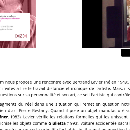
e film nous propose une rencontre avec Bertrand Lavier (né en 1949), 
 invités à lire le travail distancié et ironique de l'artiste. Mais, 
uestions sur sa personnalité et son art, ce soit l'artiste qui contr
fragments du réel dans une situation qui remet en question not
storien d'art Pierre Restany. Quand il pose un objet manufacturé s
fner
, 1983), Lavier vérifie les relations formelles qui les unissent
étichise les objets comme
Giulietta
(1993), voiture accidentée sacr
e posé sur un socle primitif d'art africain, il remet en question l