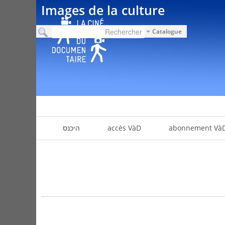
Images de la culture
Catalogue
abonnement Và
accès VàD
היכנס