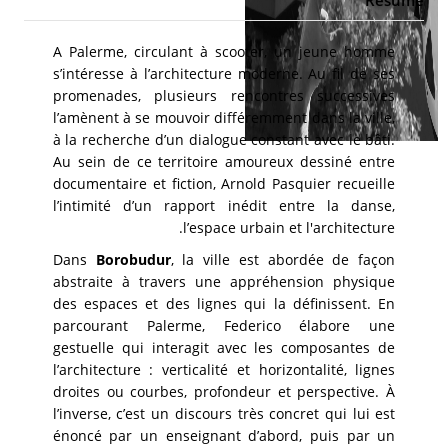
A Palerme, circulant à scooter, un jeune homme
s’intéresse à l’architecture moderne. Au fil de ses
promenades, plusieurs rencontres successives
l’amènent à se mouvoir différemment dans la ville,
à la recherche d’un dialogue constant avec le bâti.
Au sein de ce territoire amoureux dessiné entre
documentaire et fiction, Arnold Pasquier recueille
l’intimité d’un rapport inédit entre la danse,
l’espace urbain et l'architecture.
Dans
Borobudur
, la ville est abordée de façon
abstraite à travers une appréhension physique
des espaces et des lignes qui la définissent. En
parcourant Palerme, Federico élabore une
gestuelle qui interagit avec les composantes de
l’architecture : verticalité et horizontalité, lignes
droites ou courbes, profondeur et perspective. À
l’inverse, c’est un discours très concret qui lui est
énoncé par un enseignant d’abord, puis par un