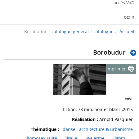
accès VàD
היכנס
Borobudur
/
catalogue général
/
catalogue
/
Accueil
Borobudur
Imprimer
2015, fiction, 78 min, noir et blanc
Réalisation :
Arnold Pasquier
Thématique :
danse
architecture & urbanisme
homosexualité
italie
palerme
lgbtqi