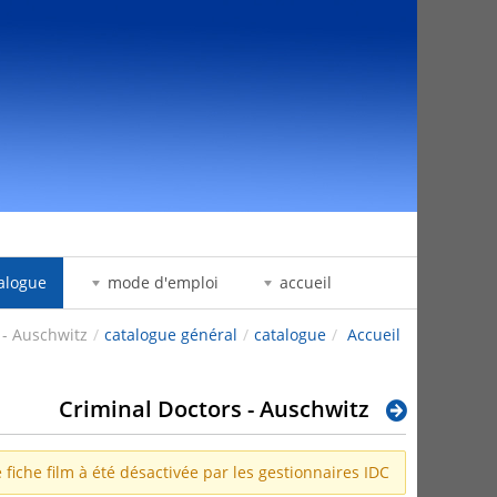
דלג לתוכן
alogue
mode d'emploi
accueil
 - Auschwitz
/
catalogue général
/
catalogue
/
Accueil
Criminal Doctors - Auschwitz
 fiche film à été désactivée par les gestionnaires IDC