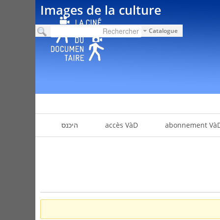
Images de la culture
Catalogue
abonnement Và
accès VàD
היכנס