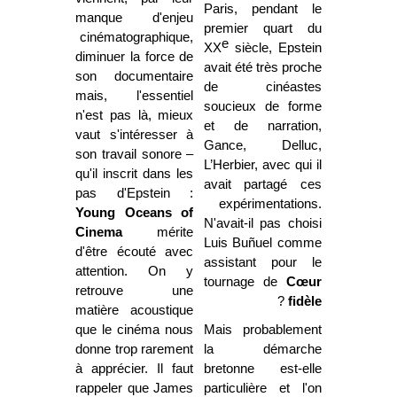
Paris, pendant le
manque d'enjeu
premier quart du
cinématographique,
e
XX
siècle, Epstein
diminuer la force de
avait été très proche
son documentaire
de cinéastes
mais, l'essentiel
soucieux de forme
n'est pas là, mieux
et de narration,
vaut s'intéresser à
Gance, Delluc,
son travail sonore –
L’Herbier, avec qui il
qu'il inscrit dans les
avait partagé ces
pas d'Epstein :
expérimentations.
Young Oceans of
N'avait-il pas choisi
Cinema
mérite
Luis Buñuel comme
d'être écouté avec
assistant pour le
attention. On y
tournage de
Cœur
retrouve une
?
fidèle
matière acoustique
que le cinéma nous
Mais probablement
donne trop rarement
la démarche
à apprécier. Il faut
bretonne est-elle
rappeler que James
particulière et l'on