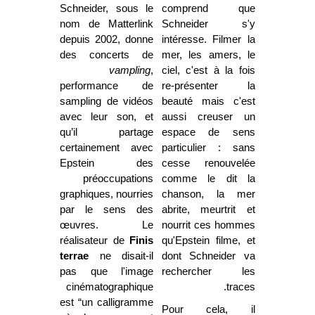
Schneider, sous le
comprend que
nom de Matterlink
Schneider s'y
depuis 2002, donne
intéresse. Filmer la
des concerts de
mer, les amers, le
vampling
,
ciel, c'est à la fois
performance de
re-présenter la
sampling de vidéos
beauté mais c'est
avec leur son, et
aussi creuser un
qu’il partage
espace de sens
certainement avec
particulier : sans
Epstein des
cesse renouvelée
préoccupations
comme le dit la
graphiques, nourries
chanson, la mer
par le sens des
abrite, meurtrit et
œuvres. Le
nourrit ces hommes
réalisateur de
Finis
qu'Epstein filme, et
terrae
ne disait-il
dont Schneider va
pas que l'image
rechercher les
cinématographique
traces.
est “un calligramme
Pour cela, il