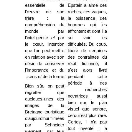
essentielle de
Epstein a aimé ces
l'œuvre de son
roches, ces vagues,
frère : la
la puissance des
compréhension du
hommes qui les
monde par
affrontent et dont il a
l'intelligence
et
par
su voir les
le cœur, intention
difficultés. Du coup,
que l'on peut mettre
libéré de certaines
en relation avec son
des contraintes du
désir de conserver
récit fictionné, il
l'importance
et
du
s'est alors livré
sens
et
de la forme.
pendant cette
période à des
Bien sûr, on peut
recherches
regretter que
novatrices aussi
quelques-unes des
bien sur le plan
images de la
visuel que sonore,
Bretagne touristique
ce qui est plus rare.
d'aujourd'hui filmées
Certes, il n'a pas
par Schneider
tout inventé : à
viennent, par leur