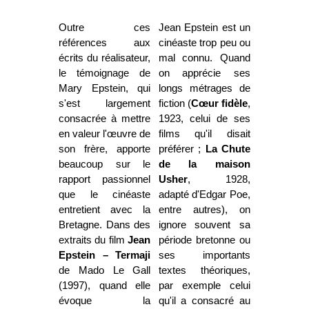
Outre ces
Jean Epstein est un
références aux
cinéaste trop peu ou
écrits du réalisateur,
mal connu. Quand
le témoignage de
on apprécie ses
Mary Epstein, qui
longs métrages de
s'est largement
fiction (
Cœur fidèle
,
consacrée à mettre
1923, celui de ses
en valeur l'œuvre de
films qu'il disait
son frère, apporte
préférer ;
La Chute
beaucoup sur le
de la maison
rapport passionnel
Usher
, 1928,
que le cinéaste
adapté d'Edgar Poe,
entretient avec la
entre autres), on
Bretagne. Dans des
ignore souvent sa
extraits du film
Jean
période bretonne ou
Epstein – Termaji
ses importants
de Mado Le Gall
textes théoriques,
(1997), quand elle
par exemple celui
évoque la
qu'il a consacré au