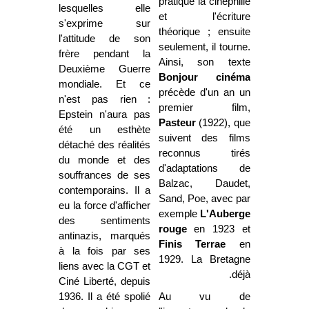
pratique la cinéphilie
lesquelles elle
et l'écriture
s'exprime sur
théorique ; ensuite
l'attitude de son
seulement, il tourne.
frère pendant la
Ainsi, son texte
Deuxième Guerre
Bonjour cinéma
mondiale. Et ce
précède d'un an un
n'est pas rien :
premier film,
Epstein n'aura pas
Pasteur
(1922), que
été un esthète
suivent des films
détaché des réalités
reconnus tirés
du monde et des
d'adaptations de
souffrances de ses
Balzac, Daudet,
contemporains. Il a
Sand, Poe, avec par
eu la force d'afficher
exemple
L'Auberge
des sentiments
rouge
en 1923 et
antinazis, marqués
Finis Terrae
en
à la fois par ses
1929. La Bretagne
liens avec la CGT et
déjà.
Ciné Liberté, depuis
1936. Il a été spolié
Au vu de