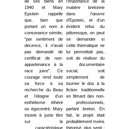
de ses biens en
l'importance de la
1940 et Mary
matière bretonne
Epstein rappelle
dans l'œuvre
que, bien que
d'Epstein, et d'un
portant un nom à
évident refus du
consonance sémite,
pittoresque, on peut
“par sentiment de
se demander si
décence, il n'avait
cette thématique ne
pas demandé de
lui permettait pas,
certificat de non-
soit de réaliser du
appartenance à la
documentaire
race juive”. Ce
social, soit
courage rend toute
simplement de
sa force à sa
tourner le dos à la
recherche du Beau
fiction traditionnelle
et l'éloigne d'un
en filmant des non-
esthétisme éthéré
professionnels,
ou égocentré. Mary
parlant breton. En
insiste à juste titre
fait, le projet était
sur la
probablement moins
caractéristique
théorisé, plus senti :