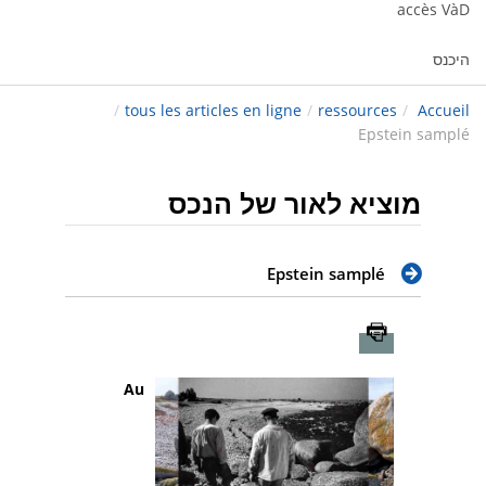
accès VàD
היכנס
/
tous les articles en ligne
/
ressources
/
Accueil
Epstein samplé
מוציא לאור של הנכס
Epstein samplé
Imprimer
Au