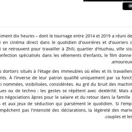
iment dix heures – dont le tournage entre 2014 et 2019 a réuni deu
n cinéma direct dans le quotidien d'ouvrières et d'ouvriers d
 se retrouvent pour travailler à Zhili, quartier d'Huzhou, ville s
nfection spécialisés dans les vêtements d'enfants, le film donne 
amoureux 
es dortoirs situés à l'étage des immeubles où elles et ils travaill
nts. À l'inverse de leur patron qualifié uniquement par sa fonc
i nommées, visibilisées, considérées. Au gré du bruit des machi
ques ou de techno ; les gestes se répètent avec dextérité. Mais
es négociations âpres pour le salaire et du retour dans la famille
 et aux jeux de séduction qui parsèment le quotidien. Si l'empr
empêchent pas l'intensité des déclarations, la légèreté des mar
couples et le