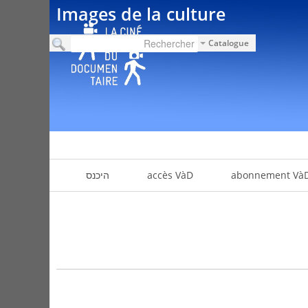
Images de la culture
Catalogue
abonnement Và
accès VàD
היכנס