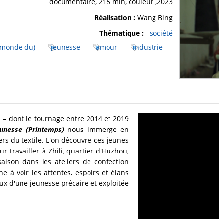
2023, documentaire, 215 min, couleur
Réalisation :
Wang Bing
Thématique :
société
 (monde du)
jeunesse
amour
industrie
 – dont le tournage entre 2014 et 2019
eunesse (Printemps)
nous immerge en
ers du textile. L'on découvre ces jeunes
r travailler à Zhili, quartier d'Huzhou,
saison dans les ateliers de confection
e à voir les attentes, espoirs et élans
x d'une jeunesse précaire et exploitée.