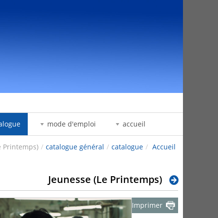
דלג לתוכן
alogue
mode d'emploi
accueil
e Printemps)
/
catalogue général
/
catalogue
/
Accueil
Jeunesse (Le Printemps)
Imprimer