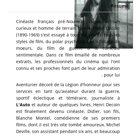
Résumé
Cinéaste français pré-Nouvelle Vague, artisan
curieux et homme de terrain habile, Henri Decoin
(1890-1969) s'est essayé à tous les genres, tous les
styles de film, du polar psychologique à l'étude de
moeurs, du film de guerre à la comédie
sentimentale. Dans ce film émaillé de nombreux
extraits, les professionnels du cinéma qui l'ont
connu et ses proches font part de leur admiration
pour lui .
Aventurier décoré de la Légion d'honneur pour ses
services en tant qu'aviateur durant la guerre,
sportif éclectique et téméraire, journaliste à
L'Auto
et auteur de quelques livres, Henri Decoin
est finalement devenu cinéaste. Didier, son fils,
Blanche Montel, comédienne de ses premiers
films, dont il est très vite tombé amoureux, Michel
Deville, son assistant pendant six ans, et beaucoup