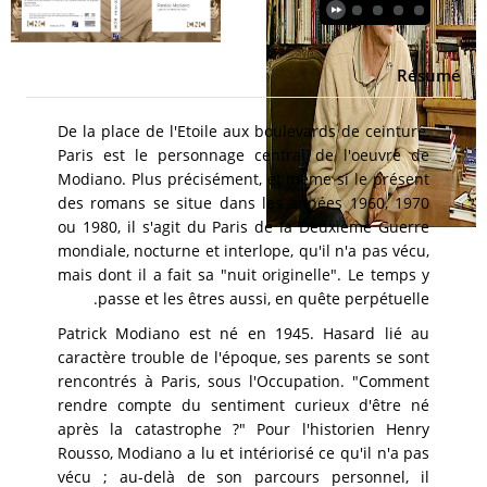
Résumé
De la place de l'Etoile aux boulevards de ceinture,
Paris est le personnage central de l'oeuvre de
Modiano. Plus précisément, et même si le présent
des romans se situe dans les années 1960, 1970
ou 1980, il s'agit du Paris de la Deuxième Guerre
mondiale, nocturne et interlope, qu'il n'a pas vécu,
mais dont il a fait sa "nuit originelle". Le temps y
passe et les êtres aussi, en quête perpétuelle.
Patrick Modiano est né en 1945. Hasard lié au
caractère trouble de l'époque, ses parents se sont
rencontrés à Paris, sous l'Occupation. "Comment
rendre compte du sentiment curieux d'être né
après la catastrophe ?" Pour l'historien Henry
Rousso, Modiano a lu et intériorisé ce qu'il n'a pas
vécu ; au-delà de son parcours personnel, il