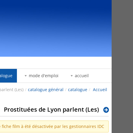
דלג לתוכן
alogue
mode d'emploi
accueil
arlent (Les)
/
catalogue général
/
catalogue
/
Accueil
Prostituées de Lyon parlent (Les)
 fiche film à été désactivée par les gestionnaires IDC