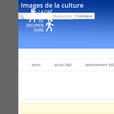
Images de la culture
Catalogue
abonnement Và
accès VàD
היכנס