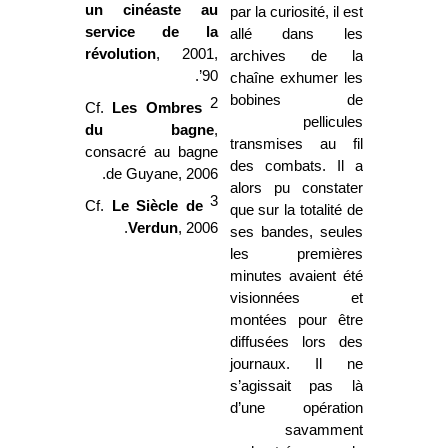
un cinéaste au
par la curiosité, il est
service de la
allé dans les
révolution
, 2001,
archives de la
90’.
chaîne exhumer les
bobines de
2
Cf.
Les Ombres
pellicules
du bagne
,
transmises au fil
consacré au bagne
des combats. Il a
de Guyane, 2006.
alors pu constater
3
Cf.
Le Siècle de
que sur la totalité de
Verdun
, 2006.
ses bandes, seules
les premières
minutes avaient été
visionnées et
montées pour être
diffusées lors des
journaux. Il ne
s’agissait pas là
d’une opération
savamment