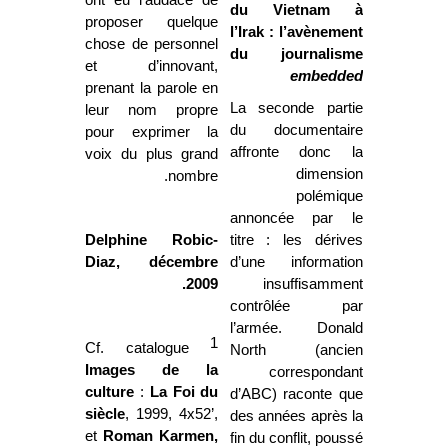
ont eu l’audace de
du Vietnam à
proposer quelque
l’Irak : l’avènement
chose de personnel
du journalisme
et d’innovant,
embedded
prenant la parole en
La seconde partie
leur nom propre
du documentaire
pour exprimer la
affronte donc la
voix du plus grand
dimension
nombre.
polémique
annoncée par le
Delphine Robic-
titre : les dérives
Diaz, décembre
d’une information
2009.
insuffisamment
contrôlée par
l’armée. Donald
1
Cf. catalogue
North (ancien
Images de la
correspondant
culture
:
La Foi
du
d’ABC) raconte que
siècle
, 1999, 4x52’,
des années après la
et
Roman Karmen,
fin du conflit, poussé