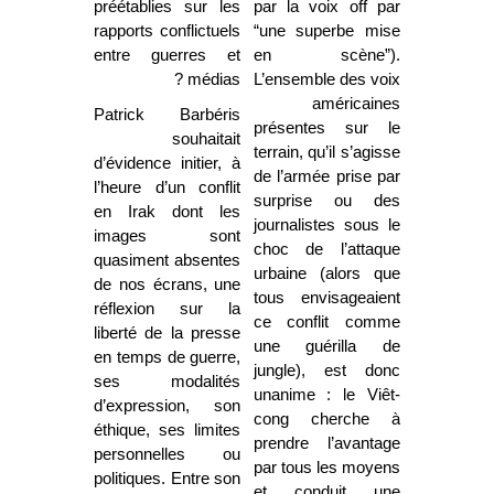
préétablies sur les
par la voix off par
rapports conflictuels
“une superbe mise
entre guerres et
en scène”).
médias ?
L’ensemble des voix
américaines
Patrick Barbéris
présentes sur le
souhaitait
terrain, qu’il s’agisse
d’évidence initier, à
de l’armée prise par
l’heure d’un conflit
surprise ou des
en Irak dont les
journalistes sous le
images sont
choc de l’attaque
quasiment absentes
urbaine (alors que
de nos écrans, une
tous envisageaient
réflexion sur la
ce conflit comme
liberté de la presse
une guérilla de
en temps de guerre,
jungle), est donc
ses modalités
unanime : le Viêt-
d’expression, son
cong cherche à
éthique, ses limites
prendre l’avantage
personnelles ou
par tous les moyens
politiques. Entre son
et conduit une