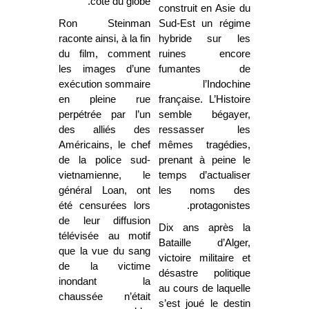
côté du globe.
construit en Asie du
Ron Steinman
Sud-Est un régime
raconte ainsi, à la fin
hybride sur les
du film, comment
ruines encore
les images d’une
fumantes de
exécution sommaire
l’Indochine
en pleine rue
française. L’Histoire
perpétrée par l’un
semble bégayer,
des alliés des
ressasser les
Américains, le chef
mêmes tragédies,
de la police sud-
prenant à peine le
vietnamienne, le
temps d’actualiser
général Loan, ont
les noms des
été censurées lors
protagonistes.
de leur diffusion
Dix ans après la
télévisée au motif
Bataille d’Alger,
que la vue du sang
victoire militaire et
de la victime
désastre politique
inondant la
au cours de laquelle
chaussée n’était
s’est joué le destin