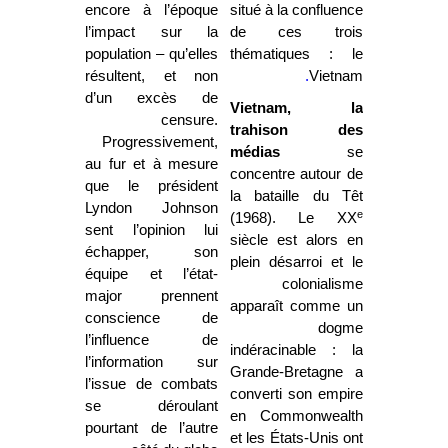
encore à l’époque
situé à la confluence
l’impact sur la
de ces trois
population – qu’elles
thématiques : le
résultent, et non
.
Vietnam
d’un excès de
Vietnam, la
censure.
trahison des
Progressivement,
médias
se
au fur et à mesure
concentre autour de
que le président
la bataille du Têt
Lyndon Johnson
e
(1968). Le XX
sent l’opinion lui
siècle est alors en
échapper, son
plein désarroi et le
équipe et l’état-
colonialisme
major prennent
apparaît comme un
conscience de
dogme
l’influence de
indéracinable : la
l’information sur
Grande-Bretagne a
l’issue de combats
converti son empire
se déroulant
en Commonwealth
pourtant de l’autre
et les États-Unis ont