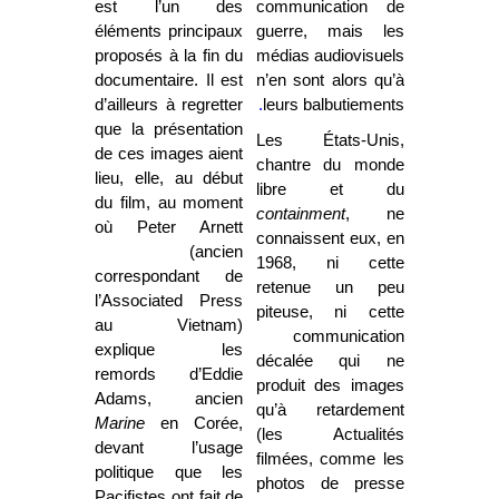
est l’un des
communication de
éléments principaux
guerre, mais les
proposés à la fin du
médias audiovisuels
documentaire. Il est
n’en sont alors qu’à
d’ailleurs à regretter
.
leurs balbutiements
que la présentation
Les États-Unis,
de ces images aient
chantre du monde
lieu, elle, au début
libre et du
du film, au moment
containment
, ne
où Peter Arnett
connaissent eux, en
(ancien
1968, ni cette
correspondant de
retenue un peu
l’Associated Press
piteuse, ni cette
au Vietnam)
communication
explique les
décalée qui ne
remords d’Eddie
produit des images
Adams, ancien
qu’à retardement
Marine
en Corée,
(les Actualités
devant l’usage
filmées, comme les
politique que les
photos de presse
Pacifistes ont fait de