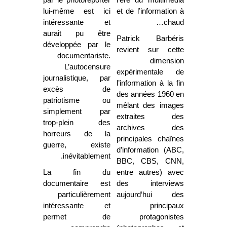
par le photoreporter
l’ère du multimédia
lui-même est ici
et de l’information à
intéressante et
chaud…
aurait pu être
Patrick Barbéris
développée par le
revient sur cette
documentariste.
dimension
L’autocensure
expérimentale de
journalistique, par
l’information à la fin
excès de
des années 1960 en
patriotisme ou
mêlant des images
simplement par
extraites des
trop-plein des
archives des
horreurs de la
principales chaînes
guerre, existe
d’information (ABC,
inévitablement.
BBC, CBS, CNN,
La fin du
entre autres) avec
documentaire est
des interviews
particulièrement
aujourd’hui des
intéressante et
principaux
permet de
protagonistes