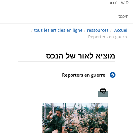
accès VàD
היכנס
/
tous les articles en ligne
/
ressources
/
Accueil
Reporters en guerre
מוציא לאור של הנכס
Reporters en guerre
Imprimer