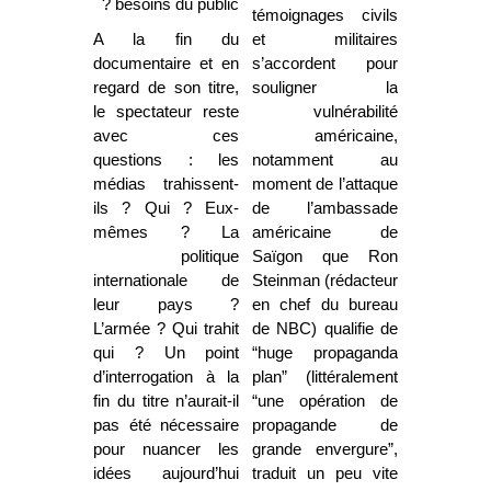
besoins du public ?
témoignages civils
A la fin du
et militaires
documentaire et en
s’accordent pour
regard de son titre,
souligner la
le spectateur reste
vulnérabilité
avec ces
américaine,
questions : les
notamment au
médias trahissent-
moment de l’attaque
ils ? Qui ? Eux-
de l’ambassade
mêmes ? La
américaine de
politique
Saïgon que Ron
internationale de
Steinman (rédacteur
leur pays ?
en chef du bureau
L’armée ? Qui trahit
de NBC) qualifie de
qui ? Un point
“huge propaganda
d’interrogation à la
plan” (littéralement
fin du titre n’aurait-il
“une opération de
pas été nécessaire
propagande de
pour nuancer les
grande envergure”,
idées aujourd’hui
traduit un peu vite