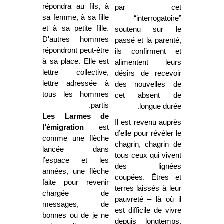
répondra au fils, à
par cet
sa femme, à sa fille
“interrogatoire”
et à sa petite fille.
soutenu sur le
D'autres hommes
passé et la parenté,
répondront peut-être
ils confirment et
à sa place. Elle est
alimentent leurs
lettre collective,
désirs de recevoir
lettre adressée à
des nouvelles de
tous les hommes
cet absent de
partis.
longue durée.
Les Larmes de
Il est revenu auprès
l’émigration
est
d’elle pour révéler le
comme une flèche
chagrin, chagrin de
lancée dans
tous ceux qui vivent
l’espace et les
des lignées
années, une flèche
coupées. Êtres et
faite pour revenir
terres laissés à leur
chargée de
pauvreté – là où il
messages, de
est difficile de vivre
bonnes ou de je ne
depuis longtemps.