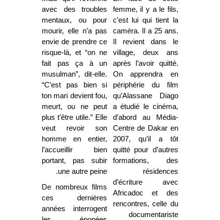
avec des troubles
femme, il y a le fils,
mentaux, ou pour
c’est lui qui tient la
mourir, elle n’a pas
caméra. Il a 25 ans.
envie de prendre ce
Il revient dans le
risque-là, et “on ne
village, deux ans
fait pas ça à un
après l’avoir quitté.
musulman”, dit-elle.
On apprendra en
“C’est pas bien si
périphérie du film
ton mari devient fou,
qu’Alassane Diago
meurt, ou ne peut
a étudié le cinéma,
plus t’être utile.” Elle
d’abord au Média-
veut revoir son
Centre de Dakar en
homme en entier,
2007, qu’il a tôt
l’accueillir bien
quitté pour d’autres
portant, pas subir
formations, des
une autre peine.
résidences
d’écriture avec
De nombreux films
Africadoc et des
ces dernières
rencontres, celle du
années interrogent
documentariste
les épopées