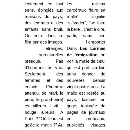
lentement en tout
les milieux
sens, épinglés aux
carcéraux “faire sa
maisons du pays,
malle”, signifie
des femmes et des
"s'évader", “se faire
enfants sans bruit.
la belle", c’est à dire,
On entre dans ce
partir, sans rien
film par ces images,
emporter !
étranges,
Dans
Les Larmes
surnaturelles
de l’émigration
, on
presque. Pas
voit la malle de celui
d’hommes en vue.
qui est parti au loin
Seulement des
sans donner de
femmes et des
nouvelles depuis
enfants. L’homme
vingt-quatre ans. La
attendu, (le mari, le
malle est restée au
père, le grand-père)
pays, laissée en
est ailleurs, il vit, il
gage, tapissée de
bouge ailleurs. À
pages de journaux
Paris ? “Où l’eau est
en lambeaux,
gelée le matin ?” Au
publicités, visages