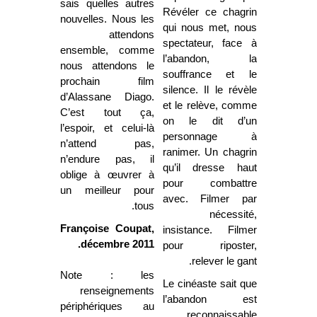
sais quelles autres
Révéler ce chagrin
nouvelles. Nous les
qui nous met, nous
attendons
spectateur, face à
ensemble
, c
omme
l’abandon, la
nous attendons le
souffrance et le
prochain film
silence. Il le révèle
d’Alassane Diago.
et le relève, comme
C’est tout ça,
on le dit d’un
l’espoir, et celui-là
personnage à
n’attend pas,
ranimer. Un chagrin
n’endure pas, il
qu’il dresse haut
oblige à œuvrer à
pour combattre
un meilleur pour
avec. Filmer par
tous.
nécessité,
Françoise Coupat,
insistance. Filmer
décembre 2011.
pour riposter,
relever le gant.
Note : les
Le cinéaste sait que
renseignements
l’abandon est
périphériques au
reconnaissable