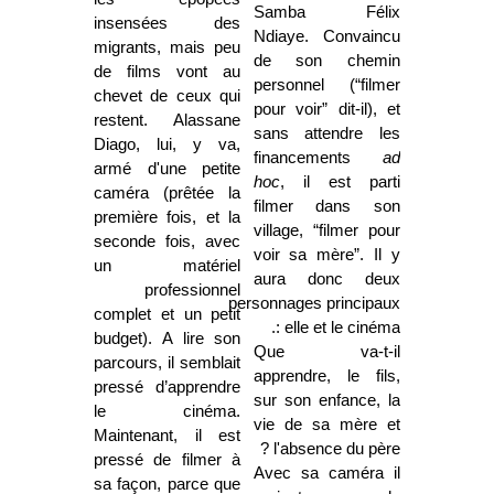
Samba Félix
insensées des
Ndiaye. Convaincu
migrants, mais peu
de son chemin
de films vont au
personnel (“filmer
chevet de ceux qui
pour voir” dit-il), et
restent. Alassane
sans attendre les
Diago, lui, y va,
financements
ad
armé d'une petite
hoc
, il est parti
caméra (prêtée la
filmer dans son
première fois, et la
village, “filmer pour
seconde fois, avec
voir sa mère”. Il y
un matériel
aura donc deux
professionnel
personnages principaux
complet et un petit
: elle et le cinéma.
budget). A lire son
Que va-t-il
parcours, il semblait
apprendre, le fils,
pressé d’apprendre
sur son enfance, la
le cinéma.
vie de sa mère et
Maintenant, il est
l'absence du père ?
pressé de filmer à
Avec sa caméra il
sa façon, parce que