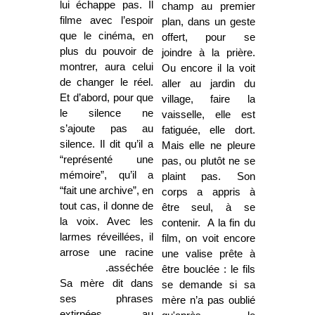
lui échappe pas. Il
champ au premier
filme avec l’espoir
plan, dans un geste
que le cinéma, en
offert, pour se
plus du pouvoir de
joindre à la prière.
montrer, aura celui
Ou encore il la voit
de changer le réel.
aller au jardin du
Et d’abord, pour que
village, faire la
le silence ne
vaisselle, elle est
s’ajoute pas au
fatiguée, elle dort.
silence. Il dit qu’il a
Mais elle ne pleure
“représenté une
pas, ou plutôt ne se
mémoire”, qu’il a
plaint pas. Son
“fait une archive”, en
corps a appris à
tout cas, il donne de
être seul, à se
la voix. Avec les
contenir. A la fin du
larmes réveillées, il
film, on voit encore
arrose une racine
une valise prête à
asséchée.
être bouclée : le fils
Sa mère dit dans
se demande si sa
ses phrases
mère n’a pas oublié
extirpées au