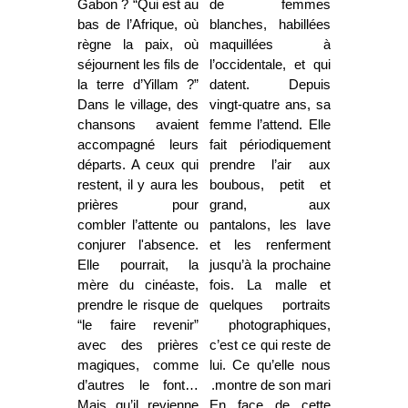
Gabon ? “Qui est au
de femmes
bas de l’Afrique, où
blanches, habillées
règne la paix, où
maquillées à
séjournent les fils de
l’occidentale, et qui
la terre d’Yillam ?”
datent. Depuis
Dans le village, des
vingt-quatre ans, sa
chansons avaient
femme l’attend. Elle
accompagné leurs
fait périodiquement
départs. A ceux qui
prendre l’air aux
restent, il y aura les
boubous, petit et
prières pour
grand, aux
combler l’attente ou
pantalons, les lave
conjurer l'absence.
et les renferment
Elle pourrait, la
jusqu’à la prochaine
mère du cinéaste,
fois. La malle et
prendre le risque de
quelques portraits
“le faire revenir”
photographiques,
avec des prières
c’est ce qui reste de
magiques, comme
lui. Ce qu’elle nous
d’autres le font…
montre de son mari.
Mais qu’il revienne
En face de cette