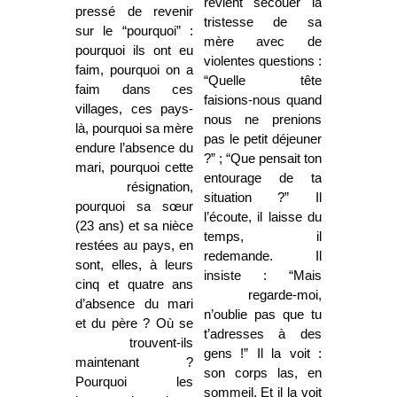
revient secouer la
pressé de revenir
tristesse de sa
sur le “pourquoi” :
mère avec de
pourquoi ils ont eu
violentes questions :
faim, pourquoi on a
“Quelle tête
faim dans ces
faisions-nous quand
villages, ces pays-
nous ne prenions
là, pourquoi sa mère
pas le petit déjeuner
endure l’absence du
?” ; “Que pensait ton
mari, pourquoi cette
entourage de ta
résignation,
situation ?” Il
pourquoi sa sœur
l’écoute, il laisse du
(23 ans) et sa nièce
temps, il
restées au pays, en
redemande. Il
sont, elles, à leurs
insiste : “Mais
cinq et quatre ans
regarde-moi,
d’absence du mari
n’oublie pas que tu
et du père ? Où se
t’adresses à des
trouvent-ils
gens !” Il la voit :
maintenant ?
son corps las, en
Pourquoi les
sommeil. Et il la voit