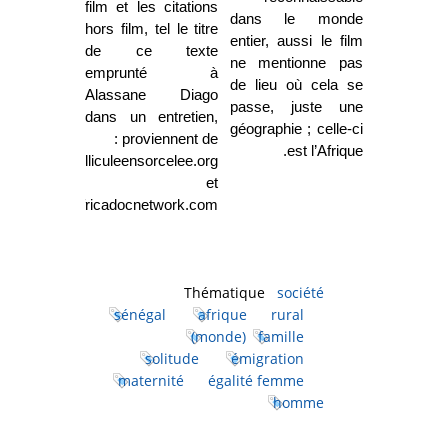
film et les citations
dans le monde
hors film, tel le titre
entier, aussi le film
de ce texte
ne mentionne pas
emprunté à
de lieu où cela se
Alassane Diago
passe, juste une
dans un entretien,
géographie ; celle-ci
proviennent de :
est l’Afrique.
lapelliculeensorcelee.org
et
africadocnetwork.com.
Thématique
société
sénégal
afrique
rural
(monde)
famille
solitude
émigration
maternité
égalité femme
homme