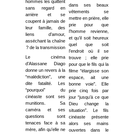
hommes les quittent
dans ses beaux
sans regard en
vêtements se
arrière et se
mettre en prière, elle
coupent à jamais de
prie pour que
leur famille, des
l’homme revienne,
liens d’amour,
et qu’il soit heureux
asséchant la chaîne
quel que soit
de la transmission ?
l’endroit où il se
Le cinéma
trouve ; elle prie
d’Alassane Diago
pour que le fils qui la
donne un revers à la
filme “élargisse son
“malédiction”, une
espace, ait une
dite fatalité. Les
bonne voie”. Elle
“pourquoi” du
prie cinq fois par
cinéaste sont ses
jour “jusqu’à ce que
munitions. Sa
Dieu change la
caméra et ses
situation”. Le fils
questions sont
cinéaste présente
tenaces face à sa
alors ses mains
mère, afin qu’elle ne
ouvertes dans le