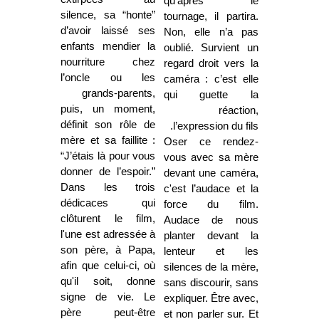
qu'après le
silence, sa “honte”
tournage, il partira.
d’avoir laissé ses
Non, elle n’a pas
enfants mendier la
oublié. Survient un
nourriture chez
regard droit vers la
l’oncle ou les
caméra : c’est elle
grands-parents,
qui guette la
puis, un moment,
réaction,
définit son rôle de
l’expression du fils.
mère et sa faillite :
Oser ce rendez-
“J’étais là pour vous
vous avec sa mère
donner de l’espoir.”
devant une caméra,
Dans les trois
c'est l’audace et la
dédicaces qui
force du film.
clôturent le film,
Audace de nous
l'une est adressée à
planter devant la
son père, à Papa,
lenteur et les
afin que celui-ci, où
silences de la mère,
qu'il soit, donne
sans discourir, sans
signe de vie. Le
expliquer. Être avec,
père peut-être
et non parler sur. Et