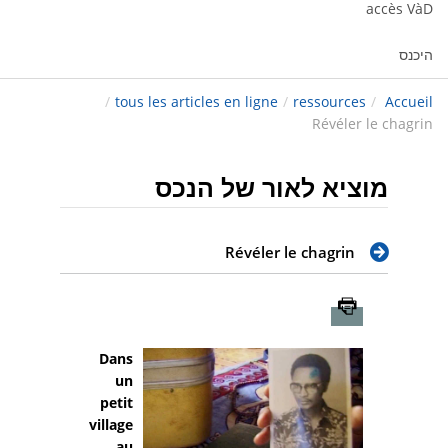
accès VàD
היכנס
/
tous les articles en ligne
/
ressources
/
Accueil
Révéler le chagrin
מוציא לאור של הנכס
Révéler le chagrin
Imprimer
Dans
un
petit
village
au