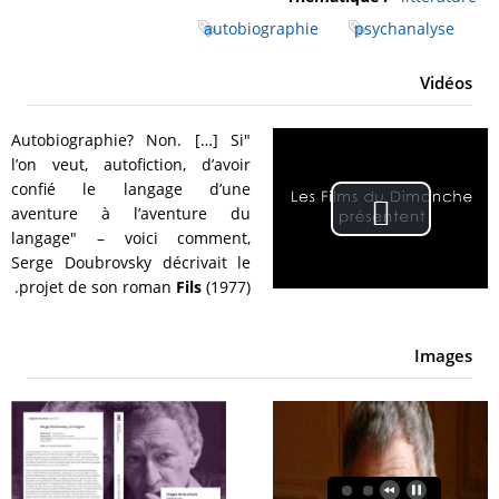
autobiographie
psychanalyse
Vidéos
"Autobiographie? Non. […] Si
l’on veut, autofiction, d’avoir
confié le langage d’une
aventure à l’aventure du
Play
langage" – voici comment,
Serge Doubrovsky décrivait le
Video
projet de son roman
Fils
(1977).
Images