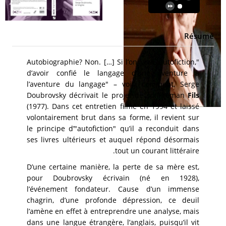
Résumé
"Autobiographie? Non. […] Si l’on veut, autofiction,
d’avoir confié le langage d’une aventure à
l’aventure du langage" – voici comment, Serge
Doubrovsky décrivait le projet de son roman
Fils
(1977). Dans cet entretien filmé en 1994 et laissé
volontairement brut dans sa forme, il revient sur
le principe d’"autofiction" qu’il a reconduit dans
ses livres ultérieurs et auquel répond désormais
tout un courant littéraire.
D’une certaine manière, la perte de sa mère est,
pour Doubrovsky écrivain (né en 1928),
l’événement fondateur. Cause d’un immense
chagrin, d’une profonde dépression, ce deuil
l’amène en effet à entreprendre une analyse, mais
dans une langue étrangère, l’anglais, puisqu’il vit