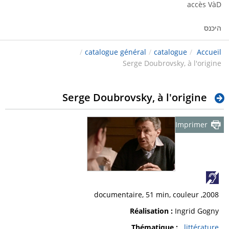
accès VàD
היכנס
/
catalogue général
/
catalogue
/
Accueil
Serge Doubrovsky, à l'origine
Serge Doubrovsky, à l'origine
Imprimer
2008, documentaire, 51 min, couleur
Réalisation :
Ingrid Gogny
Thématique :
littérature