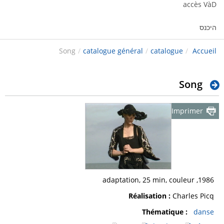
accès VàD
היכנס
Song
/
catalogue général
/
catalogue
/
Accueil
Song
Imprimer
1986, adaptation, 25 min, couleur
Réalisation :
Charles Picq
Thématique :
danse