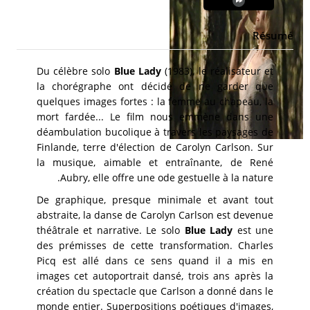
Résumé
Du célèbre solo
Blue Lady
(1983), le réalisateur et
la chorégraphe ont décidé de ne garder que
quelques images fortes : la femme au chapeau, la
mort fardée... Le film nous emmène dans une
déambulation bucolique à travers les paysages de
Finlande, terre d'élection de Carolyn Carlson. Sur
la musique, aimable et entraînante, de René
Aubry, elle offre une ode gestuelle à la nature.
De graphique, presque minimale et avant tout
abstraite, la danse de Carolyn Carlson est devenue
théâtrale et narrative. Le solo
Blue Lady
est une
des prémisses de cette transformation. Charles
Picq est allé dans ce sens quand il a mis en
images cet autoportrait dansé, trois ans après la
création du spectacle que Carlson a donné dans le
monde entier. Superpositions poétiques d'images,