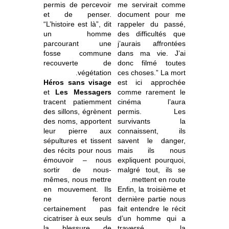
permis de percevoir
me servirait comme
et de penser.
document pour me
“L’histoire est là”, dit
rappeler du passé,
un homme
des difficultés que
parcourant une
j’aurais affrontées
fosse commune
dans ma vie. J’ai
recouverte de
donc filmé toutes
végétation.
ces choses.” La mort
Héros sans visage
est ici approchée
et
Les Messagers
comme rarement le
tracent patiemment
cinéma l’aura
des sillons, égrènent
permis. Les
des noms, apportent
survivants la
leur pierre aux
connaissent, ils
sépultures et tissent
savent le danger,
des récits pour nous
mais ils nous
émouvoir – nous
expliquent pourquoi,
sortir de nous-
malgré tout, ils se
mêmes, nous mettre
mettent en route.
en mouvement. Ils
Enfin, la troisième et
ne feront
dernière partie nous
certainement pas
fait entendre le récit
cicatriser à eux seuls
d’un homme qui a
la blessure de
traversé la