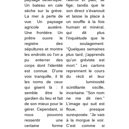
Un bateau en cale
fige, tandis que le
sèche sur la grève.
son direct s’évanouit
La mer à perte de
et laisse la place à
vue. Un paysage
un souffle à la fois
agricole austère.
humain et minéral,
Une frontière. Un
qui dit plus
prêtre ouvre le
l’inquiétude que le
registre des
soulagement.
sépultures et montre
“Quelques semaines
les endroits où l’on a
plus tard, j’apprends
pu enterrer des
qu’un gréviste est
corps dont l’identité
mort.” Les cartons
est connue. D’une
reprennent le cours
voix tranquille, il lit
du récit et leur
les noms de ceux
luminosité
qui gisent là : il
scintillante oscille,
semble être le
incertaine. “Son nom
gardien du lieu et fait
ne me dit rien.”
de son mieux pour le
L’image qui suit est
gérer. Cependant, si
floue, presque
nous pouvons
surexposée. “Je vais
ressentir une
à la morgue le voir.
certaine forme
C’est comme si