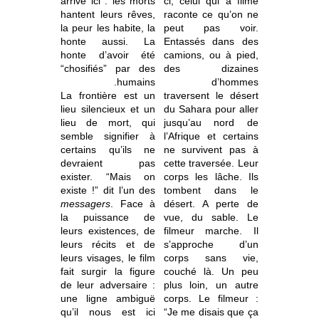
arrive ici : les morts
ci, celui qui a filmé
hantent leurs rêves,
raconte ce qu’on ne
la peur les habite, la
peut pas voir.
honte aussi. La
Entassés dans des
honte d’avoir été
camions, ou à pied,
“chosifiés” par des
des dizaines
humains.
d’hommes
La frontière est un
traversent le désert
lieu silencieux et un
du Sahara pour aller
lieu de mort, qui
jusqu’au nord de
semble signifier à
l’Afrique et certains
certains qu’ils ne
ne survivent pas à
devraient pas
cette traversée. Leur
exister. “Mais on
corps les lâche. Ils
existe !” dit l’un des
tombent dans le
messagers
. Face à
désert. A perte de
la puissance de
vue, du sable. Le
leurs existences, de
filmeur marche. Il
leurs récits et de
s’approche d’un
leurs visages, le film
corps sans vie,
fait surgir la figure
couché là. Un peu
de leur adversaire :
plus loin, un autre
une ligne ambiguë
corps. Le filmeur :
qu’il nous est ici
“Je me disais que ça