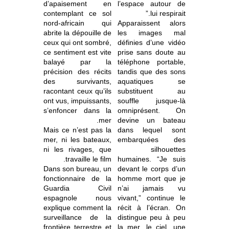
d’apaisement en
l’espace autour de
contemplant ce sol
lui respirait.”
nord-africain qui
Apparaissent alors
abrite la dépouille de
les images mal
ceux qui ont sombré,
définies d’une vidéo
ce sentiment est vite
prise sans doute au
balayé par la
téléphone portable,
précision des récits
tandis que des sons
des survivants,
aquatiques se
racontant ceux qu’ils
substituent au
ont vus, impuissants,
souffle jusque-là
s’enfoncer dans la
omniprésent. On
mer.
devine un bateau
Mais ce n’est pas la
dans lequel sont
mer, ni les bateaux,
embarquées des
ni les rivages, que
silhouettes
travaille le film.
humaines. “Je suis
Dans son bureau, un
devant le corps d’un
fonctionnaire de la
homme mort que je
Guardia Civil
n’ai jamais vu
espagnole nous
vivant,” continue le
explique comment la
récit à l’écran. On
surveillance de la
distingue peu à peu
frontière terrestre et
la mer, le ciel, une