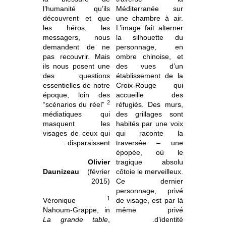
l’humanité qu’ils
Méditerranée sur
découvrent et que
une chambre à air.
les héros, les
L’image fait alterner
messagers, nous
la silhouette du
demandent de ne
personnage, en
pas recouvrir. Mais
ombre chinoise, et
ils nous posent une
des vues d’un
des questions
établissement de la
essentielles de notre
Croix-Rouge qui
époque, loin des
accueille des
2
“scénarios du réel”
réfugiés. Des murs,
médiatiques qui
des grillages sont
masquent les
habités par une voix
visages de ceux qui
qui raconte la
disparaissent .
traversée – une
épopée, où le
Olivier
tragique absolu
Daunizeau
(février
côtoie le merveilleux.
2015)
Ce dernier
personnage, privé
1
Véronique
de visage, est par là
Nahoum-Grappe, in
même privé
La grande table
,
d’identité.