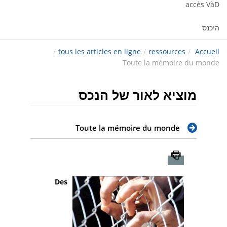
accès VàD
היכנס
/
tous les articles en ligne
/
ressources
/
Accueil
Toute la mémoire du monde
מוציא לאור של הנכס
Toute la mémoire du monde
Imprimer
Des