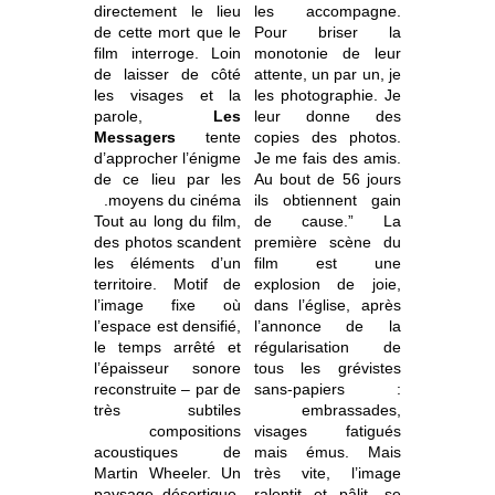
directement le lieu
les accompagne.
de cette mort que le
Pour briser la
film interroge. Loin
monotonie de leur
de laisser de côté
attente, un par un, je
les visages et la
les photographie. Je
parole,
Les
leur donne des
Messagers
tente
copies des photos.
d’approcher l’énigme
Je me fais des amis.
de ce lieu par les
Au bout de 56 jours
moyens du cinéma.
ils obtiennent gain
Tout au long du film,
de cause.” La
des photos scandent
première scène du
les éléments d’un
film est une
territoire. Motif de
explosion de joie,
l’image fixe où
dans l’église, après
l’espace est densifié,
l’annonce de la
le temps arrêté et
régularisation de
l’épaisseur sonore
tous les grévistes
reconstruite – par de
sans-papiers :
très subtiles
embrassades,
compositions
visages fatigués
acoustiques de
mais émus. Mais
Martin Wheeler. Un
très vite, l’image
paysage désertique.
ralentit et pâlit, se