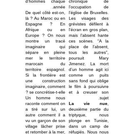
d’hommes chaque
chronique de
année.
l’occupation de
De quel côté est-on,
l’église de Bruxelles.
là ? Au Maroc ou en
Les visages des
Espagne ? En
grévistes défilent à
Afrique ou en
l’écran en gros plan,
Europe ? On nous
mais l’absent hante
montre un tracé
ces scènes. “A la
imaginaire qui
place de l’absent,
sépare en pleine
tous les autres”,
mer le territoire
poursuit Mary
marocain du
Jimenez. La mort
territoire espagnol.
d’un homme agit ici
Si la frontière est
comme un puits
une construction
sans fond qui oblige
imaginaire, comment
le film à poursuivre
se concrétise-t-elle ?
et à creuser son
Un homme nous
sujet.
raconte comment on
La vie nue
,
a tiré sur lui, un
deuxième partie du
autre comment il a
triptyque, nous
vu un garçon de son
plonge en Tunisie,
village lâcher prise
dans un camp de
et retomber à la mer,
réfugiés. Nous nous