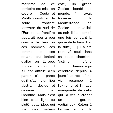
maritime de ce
côte, un grand
territoire est mise en
Zodiac bondé de
œuvre – Ceuta et
monde. “Il avait
Melilla constituent la
traversé la
seule frontière
Méditerranée en
terrestre du sud de
Zodiac. Il travaillait
l’Europe. La frontière
au noir. Il était tombé
apparaît peu à peu
une fois pendant la
comme le lieu où
grève de la faim. Par
ces hommes, ces
la suite, […] il a été
femmes et ces
retrouvé seul dans
enfants qui tentent
sa petite chambre.
d’aller en Europe,
Victime d’une
trouvent la mort. Et
hémorragie
s’il est difficile d’en
cérébrale depuis 4
parler, c’est parce
jours.” Le récit d’une
qu’il s’agit d’un lieu
vie résumée à
abstrait, décidé et
l’extrême et l’image
dessiné par
manquante de celui
l’homme. Mais c’est
qui l’a vécue créent
bien cette ligne ou
un gouffre
plutôt cette idée, qui
vertigineux. Retour à
tue des milliers
l’église et à la