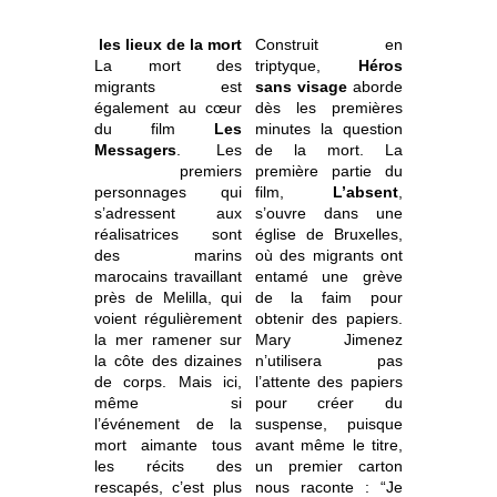
les lieux de la mort
Construit en
La mort des
triptyque,
Héros
migrants est
sans visage
aborde
également au cœur
dès les premières
du film
Les
minutes la question
Messagers
. Les
de la mort.
La
premiers
première partie du
personnages qui
film,
L’absent
,
s’adressent aux
s’ouvre dans une
réalisatrices sont
église de Bruxelles,
des marins
où des migrants ont
marocains travaillant
entamé une grève
près de Melilla, qui
de la faim pour
voient régulièrement
obtenir des papiers.
la mer ramener sur
Mary Jimenez
la côte des dizaines
n’utilisera pas
de corps. Mais ici,
l’attente des papiers
même si
pour créer du
l’événement de la
suspense, puisque
mort aimante tous
avant même le titre,
les récits des
un premier carton
rescapés, c’est plus
nous raconte : “Je