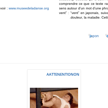
comprendre ce que ce texte rac
 voir :
www.museedeladanse.org
sens autour d’un mot d’une phr
vent” : “vent” en japonais, sui
douleur, la maladie. Cett
japon
AATTENENT!ONON