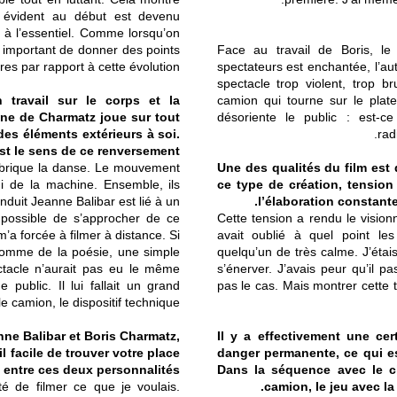
 si évident au début est devenu
e à l’essentiel. Comme lorsqu’on
t important de donner des points
Face au travail de Boris, le
res par rapport à cette évolution.
spectateurs est enchantée, l’au
spectacle trop violent, trop b
n travail sur le corps et la
camion qui tourne sur le plat
ne de Charmatz joue sur tout
désoriente le public : est-
des éléments extérieurs à soi.
rad
st le sens de ce renversement ?
fabrique la danse. Le mouvement
Une des qualités du film est 
ui de la machine. Ensemble, ils
ce type de création, tension 
nduit Jeanne Balibar est lié à un
l’élaboration constante 
mpossible de s’approcher de ce
Cette tension a rendu le vision
’a forcée à filmer à distance. Si
avait oublié à quel point les 
 comme de la poésie, une simple
quelqu’un de très calme. J’étai
ctacle n’aurait pas eu le même
s’énerver. J’avais peur qu’il p
public. Il lui fallait un grand
pas le cas. Mais montrer cette t
le camion, le dispositif technique…
nne Balibar et Boris Charmatz,
Il y a effectivement une ce
-il facile de trouver votre place
danger permanente, ce qui e
entre ces deux personnalités ?
Dans la séquence avec le ch
té de filmer ce que je voulais.
camion, le jeu avec la