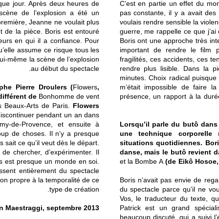
aque jour. Après deux heures de
C’est en partie un effet du mont
 scène de l’explosion a été un
pas constante, il y a avait des
première, Jeanne ne voulait plus
voulais rendre sensible la viole
t de la pièce. Boris est entouré
guerre, me rappelle ce que j’ai
eurs en qui il a confiance. Pour
Boris ont une approche très intel
u qu’elle assume ce risque tous les
important de rendre le film
 lui-même la scène de l’explosion
fragilités, ces accidents, ces t
au début du spectacle.
rendre plus lisible. Dans la 
minutes. Choix radical puisque
phe Pierre Droulers (
Flowers
,
m’était impossible de faire l
 différent de
Bonhomme de vent
présence, un rapport à la duré
es Beaux-Arts de Paris.
Flowers
 discontinuer pendant un an dans
my-de-Provence, et ensuite à
Lorsqu’il parle du butô dans 
coup de choses. Il n’y a presque
une technique corporelle
 sait ce qu’il veut dès le départ.
situations quotidiennes. Bori
in de chercher, d’expérimenter. Il
danse, mais le butô revient da
s est presque un monde en soi.
et la Bombe A
(de Eikô Hosoe, 
issent entièrement du spectacle
ion propre à la temporalité de ce
Boris n’avait pas envie de rega
type de création.
du spectacle parce qu’il ne vou
Vos, le traducteur du texte, qui
in Maestraggi, septembre 2013.
Patrick est un grand spéciali
beaucoup discuté, qui a suivi l’