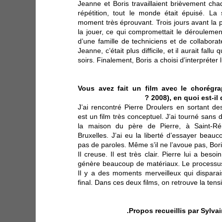
Jeanne et Boris travaillaient brièvement ch
répétition, tout le monde était épuisé. La
moment très éprouvant. Trois jours avant la 
la jouer, ce qui compromettait le déroulemen
d’une famille de techniciens et de collaborat
Jeanne, c’était plus difficile, et il aurait fall
soirs. Finalement, Boris a choisi d’interpréter
Vous avez fait un film avec le chorégra
?
2008), en quoi est-il
J’ai rencontré Pierre Droulers en sortant d
est un film très conceptuel. J’ai tourné sans
la maison du père de Pierre, à Saint-Ré
Bruxelles. J’ai eu la liberté d’essayer beau
pas de paroles. Même s’il ne l’avoue pas, Boris
Il creuse. Il est très clair. Pierre lui a beso
génère beaucoup de matériaux. Le processu
Il y a des moments merveilleux qui dispara
final. Dans ces deux films, on retrouve la tens
Propos recueillis par Sylva