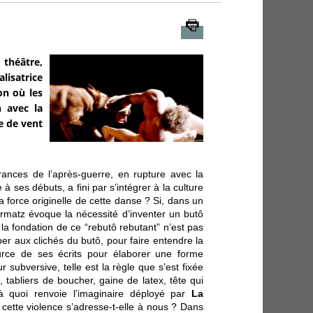
Imprimer
 théâtre,
lisatrice
on où les
n avec la
 de vent.
ances de l’après-guerre, en rupture avec la
le à ses débuts, a fini par s’intégrer à la culture
 force originelle de cette danse ? Si, dans un
armatz évoque la nécessité d’inventer un butô
a fondation de ce “rebutô rebutant” n’est pas
er aux clichés du butô, pour faire entendre la
ource de ses écrits pour élaborer une forme
subversive, telle est la règle que s’est fixée
 tabliers de boucher, gaine de latex, tête qui
 quoi renvoie l’imaginaire déployé par
La
tte violence s’adresse-t-elle à nous ? Dans