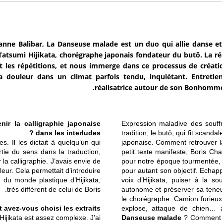
nne Balibar, La Danseuse malade est un duo qui allie danse et
Tatsumi Hijikata, chorégraphe japonais fondateur du butô. La réa
t les répétitions, et nous immerge dans ce processus de créati
la douleur dans un climat parfois tendu, inquiétant. Entretie
réalisatrice autour de son Bonhomme
nir la calligraphie japonaise
Expression maladive des souffr
dans les interludes ?
tradition, le butô, qui fit scanda
s. Il les dictait à quelqu’un qui
japonaise. Comment retrouver la
rtie du sens dans la traduction,
petit texte manifeste, Boris Ch
 la calligraphie. J’avais envie de
pour notre époque tourmentée, l
eur. Cela permettait d’introduire
pour autant son objectif. Echapp
on du monde plastique d’Hijikata,
voix d’Hijikata, puiser à la s
très différent de celui de Boris.
autonome et préserver sa teneur 
le chorégraphe. Camion furieux,
avez-vous choisi les extraits ?
explose, attaque de chien… à
 Hijikata est assez complexe. J’ai
Danseuse malade
? Comment ce