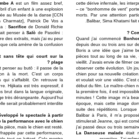
ombe A
est un film assez bref,
cette dérive infernale, les interp
bril d’un enfant à une explosion
– ce “bonhomme de vent” porteu
isée au Musée de la danse [CCN
morts. Par une attention part
s Charmatz], Patrick De Vos a
Balibar, Sima Khatami fait r
ta :
Sacrifice
de Donald Richie
fait penser à
Salò
de Pasolini :
Com
re des extraits, mais j’ai eu peur
Quand j’ai commencé
Bonho
que cela amène de la confusion.
depuis deux ou trois ans sur de
Boris a une idée que j’aime be
 sans tête qui court sur la
pièces tout au long de sa vie
plage ?
vieillit. J’avais envie de filmer
t penser au butô : il passe de la
observer cette évolution. Un jo
tion à la mort. C’est un corps
chien pour sa nouvelle création
qui s’affaiblit. On retrouve la
et voulait voir une vidéo. C’est
e. Hijikata est très expressif, il
début du film. Le maître-chien n
s brut dans la langue originale,
la première fois, il est impossi
age très dérangeante. Aujourd’hui
minutes ! Cette image m’a bea
elle serait probablement interdite.
époque, mais cette image domin
suite des répétitions. Lorsqu
eloppé le spectacle à partir
Balibar à Paris, il m’a propo
 la performance avec le chien ?
stimulerait Jeanne, qui est co
a pièce, mais le chien est resté.
j’ai passé deux ou trois semai
 frappée par cette performance,
La Danseuse malade
était m
able tout en luttant. Cela montre
première. J’ai même 