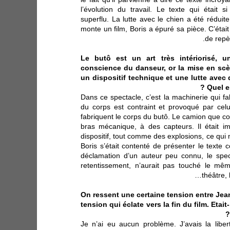
l’évolution du travail. Le texte qui était
superflu. La lutte avec le chien a été réduit
monte un film, Boris a épuré sa pièce. C’étai
de repè
Le butô est un art très intériorisé, u
conscience du danseur, or la mise en scè
un dispositif technique et une lutte avec 
Quel e
Dans ce spectacle, c’est la machinerie qui 
du corps est contraint et provoqué par cel
fabriquent le corps du butô. Le camion que co
bras mécanique, à des capteurs. Il était i
dispositif, tout comme des explosions, ce qui m
Boris s’était contenté de présenter le texte
déclamation d’un auteur peu connu, le spe
retentissement, n’aurait pas touché le même 
théâtre, 
On ressent une certaine tension entre Jea
tension qui éclate vers la fin du film. Etait
Je n’ai eu aucun problème. J’avais la liber