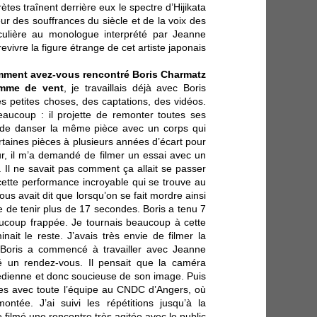
rètes traînent derrière eux le spectre d’Hijikata
r des souffrances du siècle et de la voix des
iculière au monologue interprété par Jeanne
evivre la figure étrange de cet artiste japonais.
ment avez-vous rencontré Boris Charmatz ?
mme de vent
, je travaillais déjà avec Boris
s petites choses, des captations, des vidéos.
aucoup : il projette de remonter toutes ses
, de danser la même pièce avec un corps qui
 certaines pièces à plusieurs années d’écart pour
ur, il m’a demandé de filmer un essai avec un
. Il ne savait pas comment ça allait se passer
 cette performance incroyable qui se trouve au
ous avait dit que lorsqu’on se fait mordre ainsi
ble de tenir plus de 17 secondes. Boris a tenu 7
ucoup frappée. Je tournais beaucoup à cette
ait le reste. J’avais très envie de filmer la
e Boris a commencé à travailler avec Jeanne
sé un rendez-vous. Il pensait que la caméra
médienne et donc soucieuse de son image. Puis
nes avec toute l’équipe au CNDC d’Angers, où
ontée. J’ai suivi les répétitions jusqu’à la
filmé une rencontre très agitée avec le public.