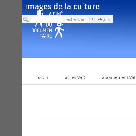
Images de la culture
Catalogue
abonnement Và
accès VàD
היכנס