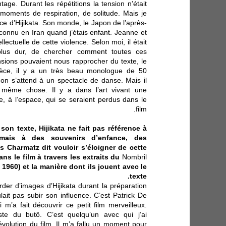
age. Durant les répétitions la tension n’était
 moments de respiration, de solitude. Mais je
nce d’Hijikata. Son monde, le Japon de l’après-
 connu en Iran quand j’étais enfant. Jeanne et
lectuelle de cette violence. Selon moi, il était
 plus dur, de chercher comment toutes ces
ensions pouvaient nous rapprocher du texte, le
pièce, il y a un très beau monologue de 50
 on s’attend à un spectacle de danse. Mais il
a même chose. Il y a dans l’art vivant une
e, à l’espace, qui se seraient perdus dans le
film.
son texte, Hijikata ne fait pas référence à
 mais à des souvenirs d’enfance, des
s Charmatz dit vouloir s’éloigner de cette
ns le film à travers les extraits du
Nombril
1960) et la manière dont ils jouent avec le
texte.
rder d’images d’Hijikata durant la préparation
lait pas subir son influence. C’est Patrick De
 m’a fait découvrir ce petit film merveilleux.
ste du butô. C’est quelqu’un avec qui j’ai
évolution du film. Il m’a fallu un moment pour