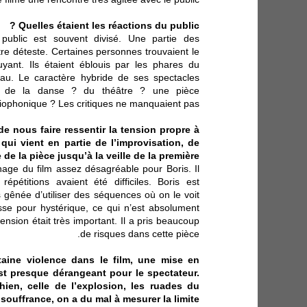
Quelles étaient les réactions du public ?
 public est souvent divisé. Une partie des
tre déteste. Certaines personnes trouvaient le
ruyant. Ils étaient éblouis par les phares du
eau. Le caractère hybride de ses spectacles
ce de la danse ? du théâtre ? une pièce
iophonique ? Les critiques ne manquaient pas.
de nous faire ressentir la tension propre à
qui vient en partie de l’improvisation, de
de la pièce jusqu’à la veille de la première.
nage du film assez désagréable pour Boris. Il
répétitions avaient été difficiles. Boris est
s gênée d’utiliser des séquences où on le voit
asse pour hystérique, ce qui n’est absolument
ension était très important. Il a pris beaucoup
de risques dans cette pièce.
rtaine violence dans le film, une mise en
st presque dérangeant pour le spectateur.
ien, celle de l’explosion, les ruades du
 souffrance, on a du mal à mesurer la limite.