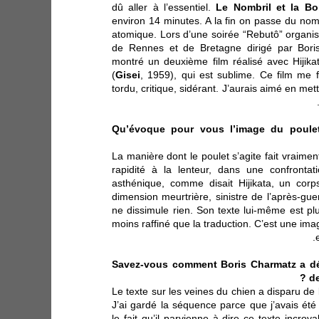
dû aller à l’essentiel.
Le Nombril et la B
environ 14 minutes. A la fin on passe du nom
atomique. Lors d’une soirée “Rebutô” organ
de Rennes et de Bretagne dirigé par Bori
montré un deuxième film réalisé avec Hijika
(
Gisei
, 1959), qui est sublime. Ce film me 
tordu, critique, sidérant. J’aurais aimé en mett
Qu’évoque pour vous l’image du poulet
La manière dont le poulet s’agite fait vraimen
rapidité à la lenteur, dans une confronta
asthénique, comme disait Hijikata, un corps 
dimension meurtrière, sinistre de l’après-guerr
ne dissimule rien. Son texte lui-même est plu
moins raffiné que la traduction. C’est une im
Savez-vous comment Boris Charmatz a dév
de
Le texte sur les veines du chien a disparu de l
J’ai gardé la séquence parce que j’avais été
le fait qu’il parvienne à dire ce texte incroy