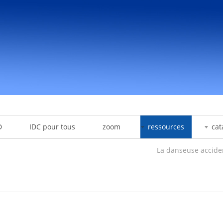
D
IDC pour tous
zoom
ressources
cat
La danseuse accide