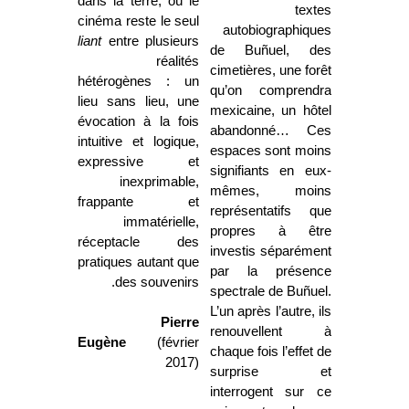
dans la terre, où le
textes
cinéma reste le seul
autobiographiques
liant
entre plusieurs
de Buñuel, des
réalités
cimetières, une forêt
hétérogènes : un
qu’on comprendra
lieu sans lieu, une
mexicaine, un hôtel
évocation à la fois
abandonné… Ces
intuitive et logique,
espaces sont moins
expressive et
signifiants en eux-
inexprimable,
mêmes, moins
frappante et
représentatifs que
immatérielle,
propres à être
réceptacle des
investis séparément
pratiques autant que
par la présence
des souvenirs.
spectrale de Buñuel.
L’un après l’autre, ils
Pierre
renouvellent à
Eugène
(février
chaque fois l’effet de
2017)
surprise et
interrogent sur ce