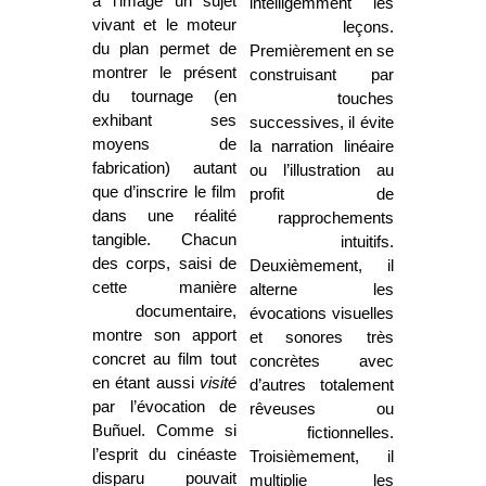
à l’image un sujet
intelligemment les
vivant et le moteur
leçons.
du plan permet de
Premièrement en se
montrer le présent
construisant par
du tournage (en
touches
exhibant ses
successives, il évite
moyens de
la narration linéaire
fabrication) autant
ou l’illustration au
que d’inscrire le film
profit de
dans une réalité
rapprochements
tangible. Chacun
intuitifs.
des corps, saisi de
Deuxièmement, il
cette manière
alterne les
documentaire,
évocations visuelles
montre son apport
et sonores très
concret au film tout
concrètes avec
en étant aussi
visité
d’autres totalement
par l’évocation de
rêveuses ou
Buñuel. Comme si
fictionnelles.
l’esprit du cinéaste
Troisièmement, il
disparu pouvait
multiplie les