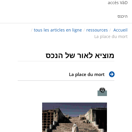
accès VàD
היכנס
/
tous les articles en ligne
/
ressources
/
Accueil
La place du mort
מוציא לאור של הנכס
La place du mort
Imprimer