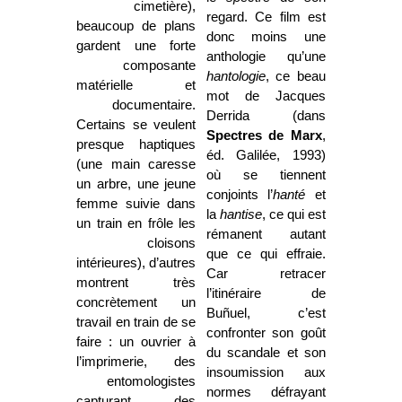
cimetière),
regard. Ce film est
beaucoup de plans
donc moins une
gardent une forte
anthologie qu’une
composante
hantologie
, ce beau
matérielle et
mot de Jacques
documentaire.
Derrida (dans
Certains se veulent
Spectres de Marx
,
presque haptiques
éd. Galilée, 1993)
(une main caresse
où se tiennent
un arbre, une jeune
conjoints l’
hanté
et
femme suivie dans
la
hantise
, ce qui est
un train en frôle les
rémanent autant
cloisons
que ce qui effraie.
intérieures), d’autres
Car retracer
montrent très
l’itinéraire de
concrètement un
Buñuel, c’est
travail en train de se
confronter son goût
faire : un ouvrier à
du scandale et son
l’imprimerie, des
insoumission aux
entomologistes
normes défrayant
capturant des