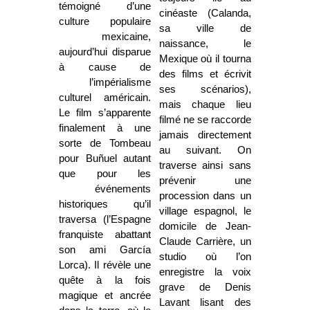
témoigné d’une
cinéaste (Calanda,
culture populaire
sa ville de
mexicaine,
naissance, le
aujourd’hui disparue
Mexique où il tourna
à cause de
des films et écrivit
l’impérialisme
ses scénarios),
culturel américain.
mais chaque lieu
Le film s’apparente
filmé ne se raccorde
finalement à une
jamais directement
sorte de Tombeau
au suivant. On
pour Buñuel autant
traverse ainsi sans
que pour les
prévenir une
événements
procession dans un
historiques qu’il
village espagnol, le
traversa (l’Espagne
domicile de Jean-
franquiste abattant
Claude Carrière, un
son ami García
studio où l’on
Lorca). Il révèle une
enregistre la voix
quête à la fois
grave de Denis
magique et ancrée
Lavant lisant des