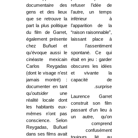
documentaire des
refuser l’idée de
gens et des lieux
l’autre, un temps
que se retrouve la
inférieur à
part la plus politique
l’apparition de la
du film de Garret,
“raison raisonnable”,
également présente
laissant place à
chez Buñuel et
l’assentiment
qu’évoque aussi le
spontané. Ce qui
cinéaste mexicain
était en jeu : garder
Carlos Reygadas
obscures les idées
(dont le visage n’est
et vivante la
jamais montré) :
capacité de
documenter en tant
surprise.
qu’
outsider
une
Laurence Garret
réalité locale dont
construit son film
les habitants eux-
passant d’un lieu à
mêmes n’ont pas
un autre, qu’on
conscience. Selon
comprend
Reygadas, Buñuel
confusément
dans ses films avait
toujours lié au