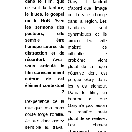
dans le film, que
Gary. Il faudrait
ce soit la fanfare,
d’abord que l’image
le blues, le gospel
de la ville change
ou le RnB. Avec
dans la région. Les
les sermons des
habitants sont
pasteurs, elle
dynamiques et ils
semble être
aiment leur ville
l’unique source de
malgré les
distraction et de
difficultés. Le
réconfort. Avez-
problème vient
vous articulé le
plutôt de la façon
film consciemment
négative dont est
autour de cet
perçue Gary dans
élément contextuel
les villes alentour.
?
Dans le film, un
homme dit que
L’expérience de la
Gary n’a pas besoin
musique m’a sans
de renaître mais
doute forgé l’oreille.
plutôt de se réaliser.
Je suis donc assez
Les choses
sensible au travail
changeront sans