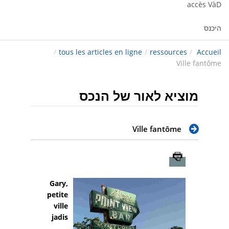
accès VàD
היכנס
/
tous les articles en ligne
/
ressources
/
Accueil
Ville fantôme
מוציא לאור של הנכס
Ville fantôme
Imprimer
Gary,
petite
ville
jadis