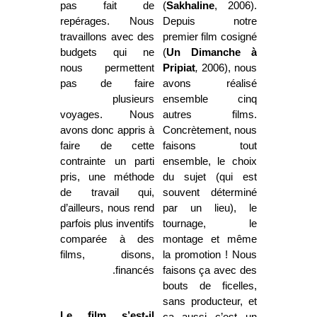
pas fait de
(
Sakhaline
, 2006).
repérages. Nous
Depuis notre
travaillons avec des
premier film cosigné
budgets qui ne
(
Un Dimanche à
nous
permettent
Pripiat
,
2006), nous
pas de faire
avons réalisé
plusieurs
ensemble cinq
voyages.
Nous
autres films.
avons donc appris à
Concrètement, nous
faire de cette
faisons tout
contrainte un parti
ensemble, le choix
pris, une méthode
du sujet (qui est
de travail qui,
souvent déterminé
d’ailleurs, nous rend
par un lieu), le
parfois plus inventifs
tournage, le
comparée à des
montage et même
films, disons,
la promotion ! Nous
financés.
faisons ça avec des
bouts de ficelles,
sans producteur, et
Le film s’est-il