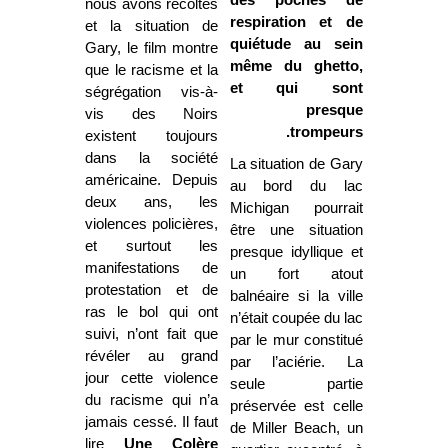
des poches de
nous avons récoltés
respiration et de
et la situation de
quiétude au sein
Gary, le film montre
même du ghetto,
que le racisme et la
et qui sont
ségrégation vis-à-
presque
vis des Noirs
trompeurs.
existent toujours
dans la société
La situation de Gary
américaine. Depuis
au bord du lac
deux ans, les
Michigan pourrait
violences policières,
être une situation
et surtout les
presque idyllique et
manifestations de
un fort atout
protestation et de
balnéaire si la ville
ras le bol qui ont
n’était coupée du lac
suivi, n’ont fait que
par le mur constitué
révéler au grand
par l’aciérie. La
jour cette violence
seule partie
du racisme qui n’a
préservée est celle
jamais cessé. Il faut
de Miller Beach, un
lire
Une Colère