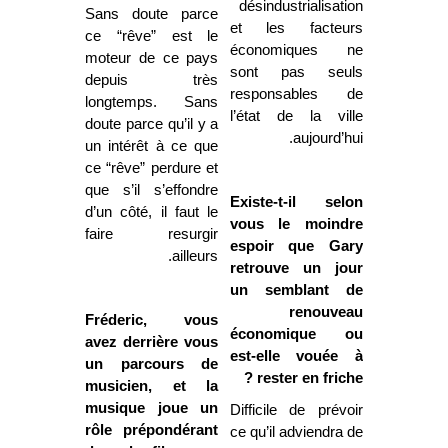
désindustrialisation
Sans doute parce
et les facteurs
ce “rêve” est le
économiques ne
moteur de ce pays
sont pas seuls
depuis très
responsables de
longtemps. Sans
l’état de la ville
doute parce qu’il y a
aujourd’hui.
un intérêt à ce que
ce “rêve” perdure et
que s’il s’effondre
Existe-t-il selon
d’un côté, il faut le
vous le moindre
faire resurgir
espoir que Gary
ailleurs.
retrouve un jour
un semblant de
renouveau
Fréderic, vous
économique ou
avez derrière vous
est-elle vouée à
un parcours de
rester en friche ?
musicien, et la
musique joue un
Difficile de prévoir
rôle prépondérant
ce qu’il adviendra de