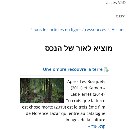
accès VàD
היכנס
/
tous les articles en ligne
/
ressources
/
Accueil
מוציא לאור של הנכס
Une ombre recouvre la terre
Après Les Bosquets
(2011) et Kamen –
Les Pierres (2014),
Tu crois que la terre
est chose morte (2019) est le troisième film
de Florence Lazar qui entre au catalogue
Images de la culture....
קרא עוד
»